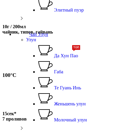
Элитный пуэр
10г / 200мл
чайник, типов, гайвань
Чай Улун
Улун
ТОП
Да Хун Пао
Габа
100°С
Те Гуань Инь
Женьшень улун
15сек*
7 проливов
Молочный улун