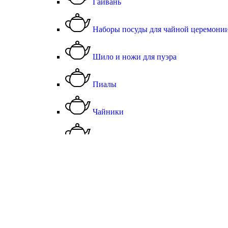
Гайвань
Наборы посуды для чайной церемони
Шило и ножи для пуэра
Пиалы
Чайники
Типоды
Термосы
Чабань (Чайная доска)
Чахай