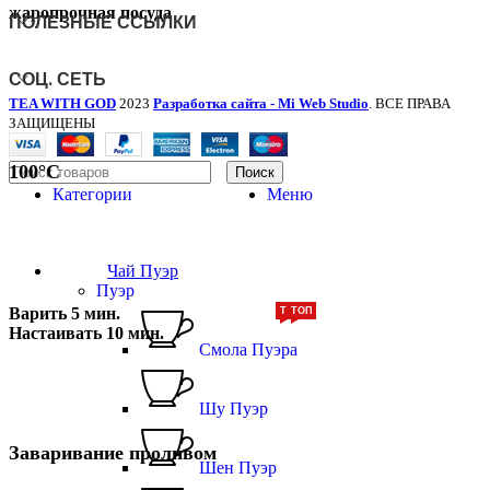
жаропрочная посуда
ПОЛЕЗНЫЕ ССЫЛКИ
СОЦ. СЕТЬ
TEA WITH GOD
2023
Разработка сайта - Mi Web Studio
. ВСЕ ПРАВА
ЗАЩИЩЕНЫ
100°С
Поиск
Категории
Меню
Чай Пуэр
Пуэр
Варить
5 мин.
ТОП
ТОП
Настаивать
10 мин.
Смола Пуэра
Шу Пуэр
Заваривание проливом
Шен Пуэр