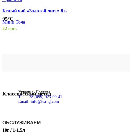
С
Белый чай «Золотой лист» 8 г.
Б
95°С
Мини Точа
22
грн.
М
4
10мин.
Украина, Полтава
Классический метод
Тел: +38 (099) 923-99-41
Email: info@tea-tg.com
ОБСЛУЖИВАЕМ
10г / 1-1.5л