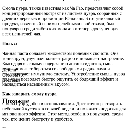
Смола пуэра, также известная как Ча Гао, представляет собой
концентрированный экстракт из листьев пуэра, собранных с
древних деревьев в провинции Юньнань. Этот уникальный
продукт, известный своими целебными свойствами, был
популярен среди тибетских монахов и теперь доступен для
всех ценителей чая.
Польза
Чайная паста обладает множеством полезных свойств. Она
тонизирует, улучшает концентрацию и повышает настроение.
Благодаря высокому содержанию антиоксидантов, смола
пуэра помогает бороться со свободными радикалами и
Детали
поддерживает иммунную систему. Употребление смолы пуэра
Отзывы (0)
под язык позволяет быстро ощутить её бодрящий эффект и
Доставка
насладиться насыщенным вкусом.
Как заварить смолу пуэра
Похожие
Смола пуэр удобна в использовании. Достаточно растворить
небольшой кусочек в горячей воде или положить под язык для
мгновенного эффекта. Этот метод особенно популярен среди
тех, кто ценит быстроту и удобство.