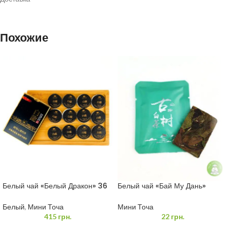
10г / 1л
Похожие
95°С
10мин.
Классический метод
10г / 1-1.5л
Белый чай «Белый Дракон» 36
Белый чай «Бай Му Дань»
жаропрочная посуда
грамм (3*12)
пресований
Белый
,
Мини Точа
Мини Точа
415
грн.
22
грн.