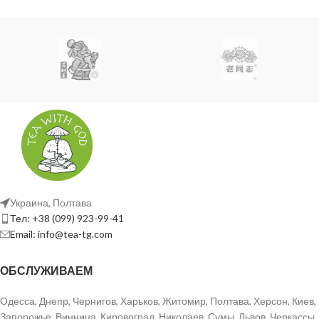
100°С
Варить
5 мин.
Настаивать
10 мин.
Заваривание проливом
10г / 200мл
Украина, Полтава
чайник, типов, гайвань
Тел: +38 (099) 923-99-41
Email: info@tea-tg.com
ОБСЛУЖИВАЕМ
100°С
Одесса, Днепр, Чернигов, Харьков, Житомир, Полтава, Херсон, Киев,
Запорожье, Винница, Кировоград, Николаев, Сумы, Львов, Черкассы,