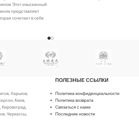
рином Этот изысканный
рином представляет
торая сочетает в себе
го
ПОЛЕЗНЫЕ ССЫЛКИ
игов, Харьков,
Политика конфиденциальности
ерсон, Киев,
Политика возврата
 Кировоград,
Связаться с нами
ов, Черкассы,
Последние новости
Ровно, Ивано-
Оферта
ь, Ужгород, Черновцы.