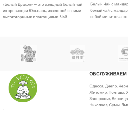
Белый Чай с манда
«Белый Дракон» — это изящный белый чай
белый чай с манда
из провинции Юньнань, известной своими
собой мини-точа, ко
высокогорными плантациями. Чай
тонкий аромат бело
изготовлен из молодых почек, что
ОБСЛУЖИВАЕМ
Одесса, Днепр, Черн
Житомир, Полтава, Х
Запорожье, Винница,
Николаев, Сумы, Льв
Украина, Полтава
Хмельницкий, Луцк, 
Тел: +38 (099) 923-99-41
Франковск, Тернопол
Email: info@tea-tg.com