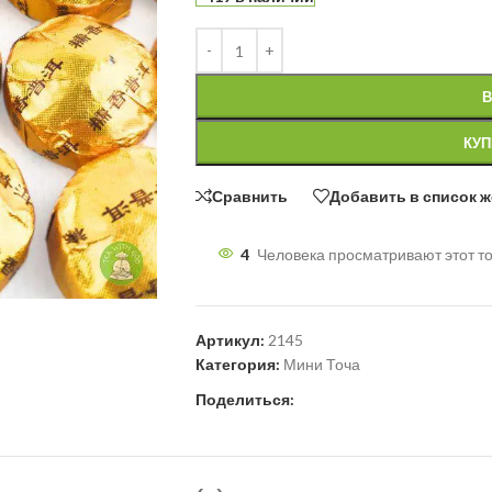
В
КУП
Сравнить
Добавить в список 
4
Человека просматривают этот то
Артикул:
2145
Категория:
Мини Точа
Поделиться: