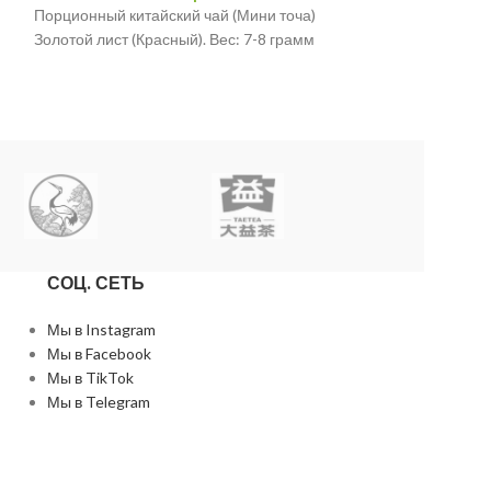
Порционный китайский чай (Мини точа)
Название проду
Золотой лист (Красный). Вес: 7-8 грамм
(Конфета) - Пре
Место происхо
Юньнань.
Основное сырь
высушенный на с
Юньнань, Клейки
листьями
Содержимое не
Среда хранени
при низкой темпе
СОЦ. СЕТЬ
Срок годности
:
при соблюдении 
Производител
Мы в Instagram
Дата производ
Мы в Facebook
Мы в TikTok
Мы в Telegram