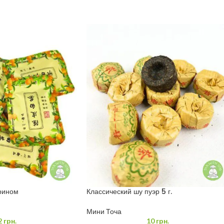
рином
Классический шу пуэр 5 г.
Мини Точа
2
грн.
10
грн.