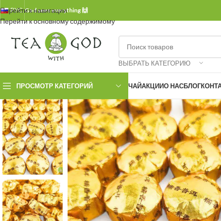
Перейти к навигации
РУС.
God sees everything 🙌
Перейти к основному содержимому
ВЫБРАТЬ КАТЕГОРИЮ
ПРОСМОТР КАТЕГОРИЙ
ЧАЙ
АКЦИИ
О НАС
БЛОГ
КОНТ