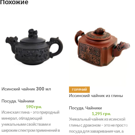
Похожие
Исинский чайник 300 мл
ГОРЯЧИЙ
Иссинский чайник из глины
Посуда
,
Чайники
«Мудрый Дракон» 400 мл
590
грн.
Посуда
,
Чайники
Исинская глина – это природный
1,295
грн.
минерал, обладающий
Уникальный чайник из исинской
уникальными свойствами и
глины с драконом – это не просто
широким спектром применений в
посуда для заваривания чая, а