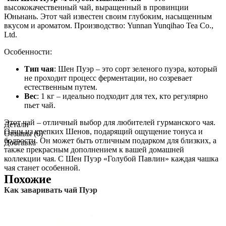
высококачественный чай, выращенный в провинции
Юньнань. Этот чай известен своим глубоким, насыщенным
вкусом и ароматом. Производство: Yunnan Yunqihao Tea Co.,
Ltd.
Особенности:
Тип чая
: Шен Пуэр – это сорт зеленого пуэра, который
не проходит процесс ферментации, но созревает
естественным путем.
Вес
: 1 кг – идеально подходит для тех, кто регулярно
пьет чай.
Этот чай – отличный выбор для любителей гурманского чая.
Детали
Один из крепких Шенов, подарящий ощущение тонуса и
Отзывы (0)
бодрости. Он может быть отличным подарком для близких, а
Доставка
также прекрасным дополнением к вашей домашней
коллекции чая. С Шен Пуэр «Голубой Павлин» каждая чашка
чая станет особенной.
Похожие
Как заваривать чай Пуэр