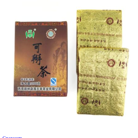
Метод настаивания
10г / 1л
95°С