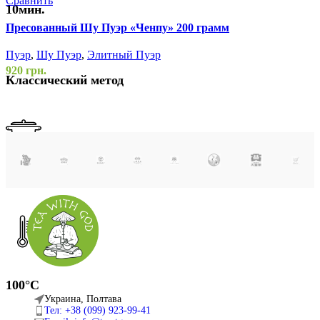
Сравнить
С
10мин.
Пресованный Шу Пуэр «Ченпу» 200 грамм
Ч
Пуэр
,
Шу Пуэр
,
Элитный Пуэр
П
920
грн.
3
Классический метод
10г / 1-1.5л
жаропрочная посуда
100°С
Украина, Полтава
Тел: +38 (099) 923-99-41