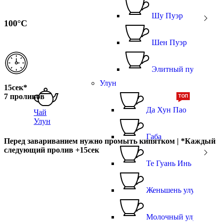
Шу Пуэр
100°С
Шен Пуэр
Элитный пуэр
Улун
15сек*
7 проливов
ТОП
Да Хун Пао
Чай
Улун
Габа
Перед завариванием нужно промыть кипятком |
*
Каждый
следующий пролив
+15сек
Те Гуань Инь
Женьшень улун
Молочный улун