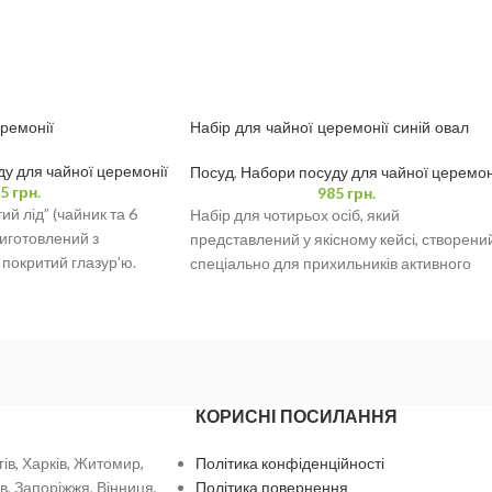
ремонії
Набір для чайної церемонії синій овал
футляр, чайник 160 мл і 4 піали 35 мл
у для чайної церемонії
Посуд
,
Набори посуду для чайної церемон
5
грн.
985
грн.
й лід” (чайник та 6
Набір для чотирьох осіб, який
виготовлений з
представлений у якісному кейсі, створени
 покритий глазур’ю.
спеціально для прихильників активного
 для повсякденного
відпочинку та справжніх цінителів естетики
Цей
КОРИСНІ ПОСИЛАННЯ
гів, Харків, Житомир,
Політика конфіденційності
в, Запоріжжя, Вінниця,
Політика повернення