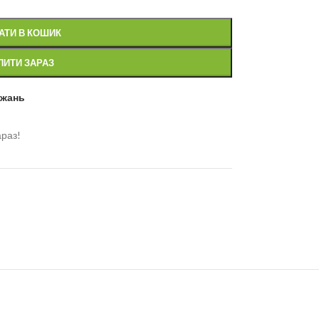
АТИ В КОШИК
ПИТИ ЗАРАЗ
ажань
араз!