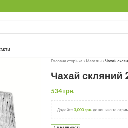
ТАКТИ
Головна сторінка
»
Магазин
»
Чахай склян
Чахай скляний 
534
грн.
Додайте
3,000
грн.
до кошика та отри
1 в наявності