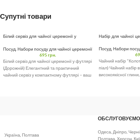
Супутні товари
Білий сервіз для чайної церемонії у
Набір для чайної це
футлярі (Дорожній)
Посуд
,
Набори посуд
Посуд
,
Набори посуду для чайної церемонії
69
695
грн.
Чайний набір “Колоти
Білий сервіз для чайної церемонії у футлярі
піал) Чайний набір 
(Дорожній) Елегантний та практичний
високоякісної глини,
чайний сервіз у компактному футлярі – ваш
Ідеально підходить
ідеальний компаньйон
ОБСЛУГОВУЄМО
Одеса, Дніпро, Черні
Україна, Полтава
Полтава, Херсон, Киї