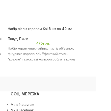
Набір піал з коропом Коі 6 шт по 40 мл
Набір посуду для
особи, Сі Ши
Посуд
,
Піали
ії
Посуд
,
Набори по
470
грн.
Набір керамічних чайних піал із об’ємною
Мінімальний набі
фігуркою коропа Коі. Ефектний стиль
й
власну чайну цер
“кракле” та яскраві кольори роблять кожну
традиційному сти
чашу унікальною. Ідеально
.
Складається з ча
СОЦ. МЕРЕЖА
Ми в instagram
Ми в Facebook