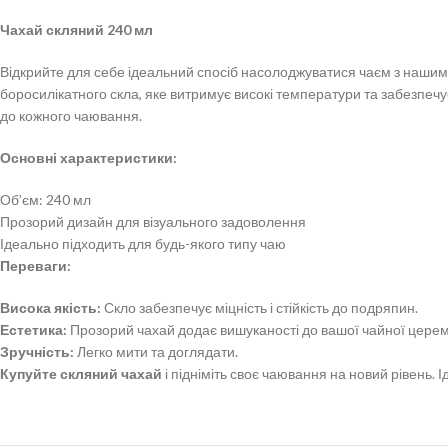
Чахай скляний 240 мл
Відкрийте для себе ідеальний спосіб насолоджуватися чаєм з наши
боросилікатного скла, яке витримує високі температури та забезпечу
до кожного чаювання.
Основні характеристики:
Об’єм: 240 мл
Прозорий дизайн для візуального задоволення
Ідеально підходить для будь-якого типу чаю
Переваги:
Висока якість:
Скло забезпечує міцність і стійкість до подряпин.
Естетика:
Прозорий чахай додає вишуканості до вашої чайної церем
Зручність:
Легко мити та доглядати.
Купуйте скляний чахай
і підніміть своє чаювання на новий рівень. 