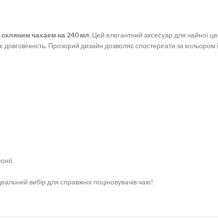
м
скляним чахаем на 240 мл
. Цей елегантний аксесуар для чайної це
є довговічність. Прозорий дизайн дозволяє спостерігати за кольором
онії.
Ідеальний вибір для справжніх поціновувачів чаю!