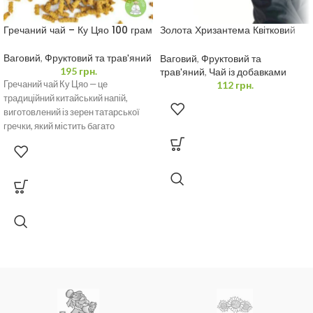
Гречаний чай – Ку Цяо 100 грам
Золота Хризантема Квітковий
Чай 20 грам
Ваговий
,
Фруктовий та трав'яний
Ваговий
,
Фруктовий та
195
грн.
трав'яний
,
Чай із добавками
112
грн.
Гречаний чай Ку Цяо — це
традиційний китайський напій,
виготовлений із зерен татарської
гречки, який містить багато
корисних речовин, включаючи