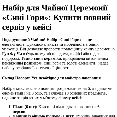
Набір для Чайної Церемонії
«Сині Гори»: Купити повний
сервіз у кейсі
Подарунковий Чайний Набір «Сині Гори»
— це
елегантність, функціональність та мобільність в одній
упаковці. Він дозволяє провести повноцінну чайну церемонію
Гун Фу Ча
в будь-якому місці: вдома, в офісі або під час
подорожі.
Темно-синя кераміка
, прикрашена витонченим
пейзажним розписом
(сині гори та золоті елементи), надає
набору особливої естетичної цінності.
Склад Набору: Усе необхідне для майстра чаювання
Набір є максимально повним, розрахованим на 6, а з деякими
елементами і на 8 осіб, та включає 10 основних предметів,
надійно закріплених у м’якому
сірому кейсі
:
Піали (6 шт):
Класичні піали для чаювання на
6
персон
..
Чайник із бічною ручкою (1 шт):
Зручний заварник для