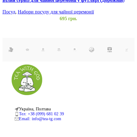
Білий сервіз для чайної церемонії у футлярі (Дорожній)
Л
Посуд
,
Набори посуду для чайної церемонії
П
695
грн.
Україна, Полтава
Тел: +38 (099) 681 02 39
Email: info@tea-tg.com