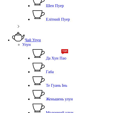
Шен Пуер
Елітний Пуер
Чай Улун
Улун
ТОП
Да Хун Пао
Габа
Те Гуань Інь
Женьшень улун
Молочний улун