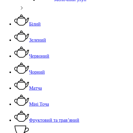
Білий
Зелений
Червоний
Чорний
Матча
Міні Точа
Фруктовий та трав’яний