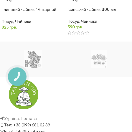
захищає посуд від пошкоджень.
Глиняний чайник “Янтарний
Ісинський чайник 300 мл
Тигр” 350 мл
Посуд
,
Чайники
Посуд
,
Чайники
590
грн.
825
грн.
Україна, Полтава
Тел: +38 (099) 681 02 39
Email: info@tea-tg.com