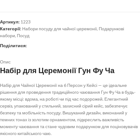
Артикул:
1223
Категорії:
Набори посуду для чайної церемонії
,
Подарункові
набори
,
Посуд
Поділитися:
Опис
Набір для Церемонії Гун Фу Ча
Набір для Чайної Церемонії на 6 Персон у Кейсі — це ідеальне
рішення для проведення традиційного чаювання Гун Фу Ча в будь-
якому місці: вдома, на роботі чи під час подорожей. Елегантний
сервіз, упакований у стильний, захисний сірий кейс, забезпечує
безпеку та мобільність посуду. Вишуканий дизайн, виконаний у
темних тонах із золотим орнаментом, підкреслить важливість
моменту чаювання та стане чудовим подарунком для поціновувачів
якісного китайського чаю.