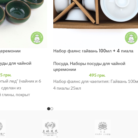
церемонии
Набор фаянс гайвань 100мл + 4 пиала
25мл
уды для чайной
Посуда
,
Наборы посуды для чайной
церемонии
5
грн.
495
грн.
ый лед” (чайник и 6
Набор фаянс для чаепития: Гайвань 100
 сделан из
4 пиалы 25мл
 глины, покрыт
 подходит для