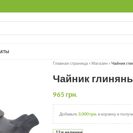
АКТЫ
Главная страница
»
Магазин
»
Чайник гл
Чайник глинян
965
грн.
Добавьте
3,000
грн.
в корзину и получ
13 в наличии