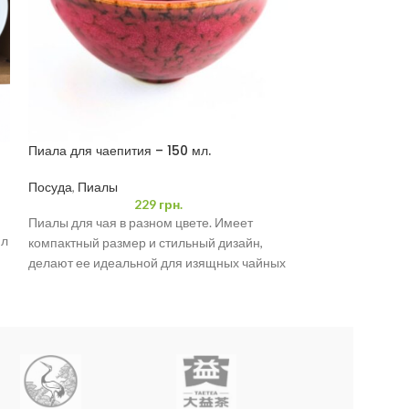
Пиала для чаепития – 150 мл.
Пиала для чаепи
мл
Посуда
,
Пиалы
Посуда
,
Пиалы
229
грн.
Пиалы для чая в разном цвете. Имеет
Стильная китайс
мл
компактный размер и стильный дизайн,
— отличный выбо
делают ее идеальной для изящных чайных
ценителей чая! 
моментов. Объем
чаепития в узком