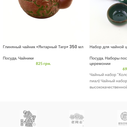
Глиняный чайник «Янтарный Тигр» 350 мл
Набор для чайной 
Посуда
,
Чайники
Посуда
,
Наборы пос
825
грн.
церемонии
69
Чайный набор “Колот
пиал) Чайный набор
высококачественной
глазурью. Идеально
повседневного