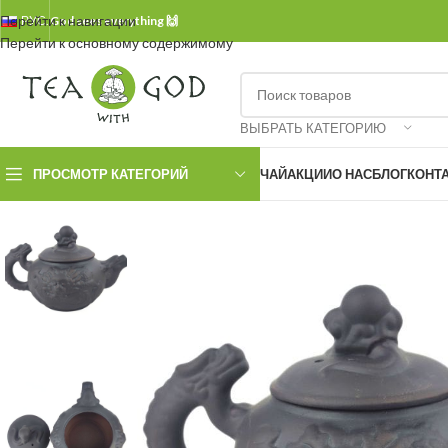
Перейти к навигации
РУС.
God sees everything 🙌
Перейти к основному содержимому
ВЫБРАТЬ КАТЕГОРИЮ
ПРОСМОТР КАТЕГОРИЙ
ЧАЙ
АКЦИИ
О НАС
БЛОГ
КОНТ