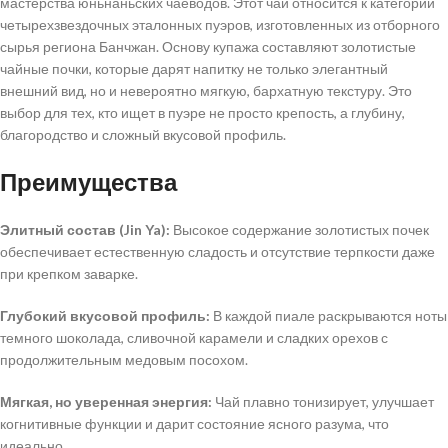
мастерства юньнаньских чаеводов. Этот чай относится к категории
четырехзвездочных эталонных пуэров, изготовленных из отборного
сырья региона Банчжан. Основу купажа составляют золотистые
чайные почки, которые дарят напитку не только элегантный
внешний вид, но и невероятно мягкую, бархатную текстуру. Это
выбор для тех, кто ищет в пуэре не просто крепость, а глубину,
благородство и сложный вкусовой профиль.
Преимущества
Элитный состав (Jin Ya):
Высокое содержание золотистых почек
обеспечивает естественную сладость и отсутствие терпкости даже
при крепком заварке.
Глубокий вкусовой профиль:
В каждой пиале раскрываются ноты
темного шоколада, сливочной карамели и сладких орехов с
продолжительным медовым посохом.
Мягкая, но уверенная энергия:
Чай плавно тонизирует, улучшает
когнитивные функции и дарит состояние ясного разума, что
идеально