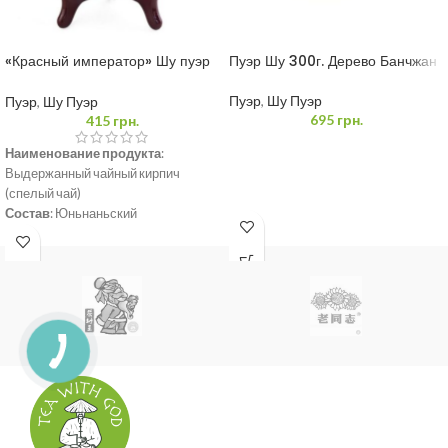
«Красный император» Шу пуэр
Пуэр Шу 300г. Дерево Банчжан
250 грамм
Пуэр
,
Шу Пуэр
Пуэр
,
Шу Пуэр
695
грн.
415
грн.
Наименование продукта
:
Выдержанный чайный кирпич
(спелый чай)
Состав
: Юньнаньский
крупнолистовой высушенный на
солнце зеленый чай.
Содержимое нетто
: 250г
Происхождение
: Куньмин,
Юньнань
Дата сырья
: 2009 год
Дата изготовления:
2017 год