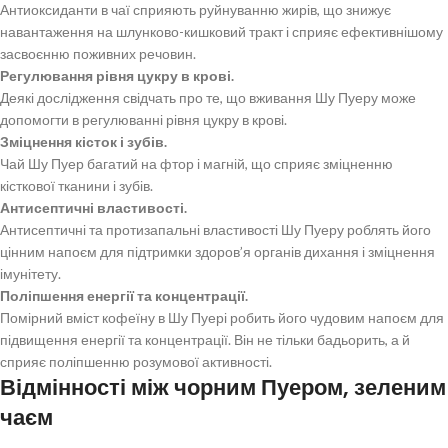
Антиоксиданти в чаї сприяють руйнуванню жирів, що знижує
навантаження на шлунково-кишковий тракт і сприяє ефективнішому
засвоєнню поживних речовин.
Регулювання рівня цукру в крові.
Деякі дослідження свідчать про те, що вживання Шу Пуеру може
допомогти в регулюванні рівня цукру в крові.
Зміцнення кісток і зубів.
Чай Шу Пуер багатий на фтор і магній, що сприяє зміцненню
кісткової тканини і зубів.
Антисептичні властивості.
Антисептичні та протизапальні властивості Шу Пуеру роблять його
цінним напоєм для підтримки здоров’я органів дихання і зміцнення
імунітету.
Поліпшення енергії та концентрації.
Помірний вміст кофеїну в Шу Пуері робить його чудовим напоєм для
підвищення енергії та концентрації. Він не тільки бадьорить, а й
сприяє поліпшенню розумової активності.
Відмінності між чорним Пуером, зеленим
чаєм