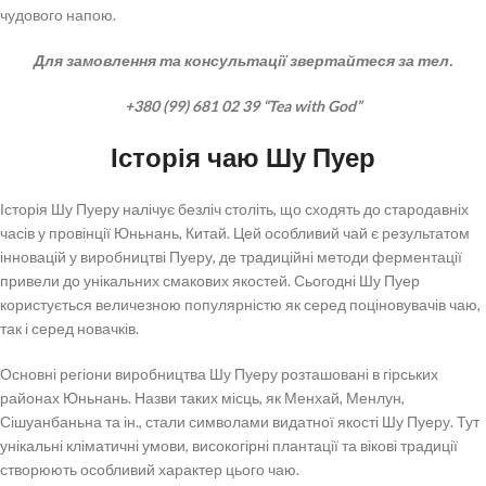
чудового напою.
Для замовлення та консультації звертайтеся за тел.
+380 (99) 681 02 39 “Tea with God”
Історія чаю Шу Пуер
Історія Шу Пуеру налічує безліч століть, що сходять до стародавніх
часів у провінції Юньнань, Китай. Цей особливий чай є результатом
інновацій у виробництві Пуеру, де традиційні методи ферментації
привели до унікальних смакових якостей. Сьогодні Шу Пуер
користується величезною популярністю як серед поціновувачів чаю,
так і серед новачків.
Основні регіони виробництва Шу Пуеру розташовані в гірських
районах Юньнань. Назви таких місць, як Менхай, Менлун,
Сішуанбаньна та ін., стали символами видатної якості Шу Пуеру. Тут
унікальні кліматичні умови, високогірні плантації та вікові традиції
створюють особливий характер цього чаю.