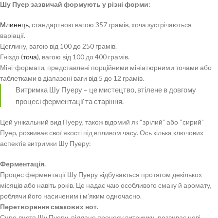
Шу Пуер зазвичай формують у різні форми:
Млинець
, стандартною вагою 357 грамів, хоча зустрічаються
варіації.
Цеглину, вагою від 100 до 250 грамів.
Гніздо (
точа
), вагою від 100 до 400 грамів.
Міні-формати, представлені порційними мініатюрними точами або
таблетками в діапазоні ваги від 5 до 12 грамів.
Витримка Шу Пуеру – це мистецтво, втілене в довгому
процесі ферментації та старіння.
Цей унікальний вид Пуеру, також відомий як “зрілий” або “сирий”
Пуер, розвиває свої якості під впливом часу. Ось кілька ключових
аспектів витримки Шу Пуеру:
Ферментація.
Процес ферментації Шу Пуеру відбувається протягом декількох
місяців або навіть років. Це надає чаю особливого смаку й аромату,
роблячи його насиченим і м’яким одночасно.
Перетворення смакових нот.
Сире листя Шу Пуеру, піддане процесу витримки, розвиває нові