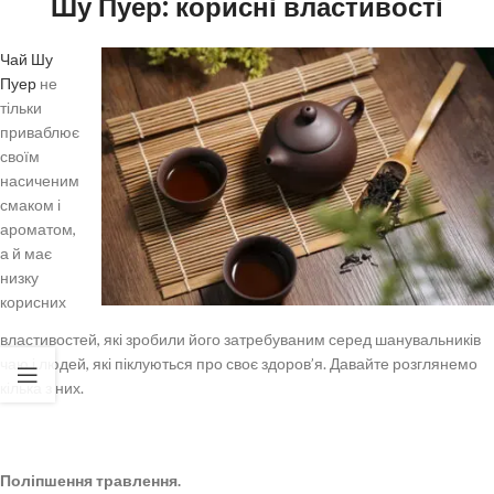
Шу Пуер: корисні властивості
Чай Шу
Пуер
не
тільки
приваблює
своїм
насиченим
смаком і
ароматом,
а й має
низку
корисних
властивостей, які зробили його затребуваним серед шанувальників
чаю і людей, які піклуються про своє здоров’я. Давайте розглянемо
кілька з них.
Поліпшення травлення.