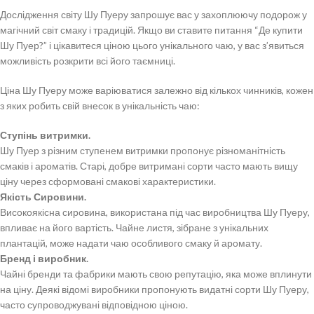
Дослідження світу Шу Пуеру запрошує вас у захоплюючу подорож у
магічний світ смаку і традицій. Якщо ви ставите питання “Де купити
Шу Пуер?” і цікавитеся ціною цього унікального чаю, у вас з’явиться
можливість розкрити всі його таємниці.
Ціна Шу Пуеру може варіюватися залежно від кількох чинників, кожен
з яких робить свій внесок в унікальність чаю:
Ступінь витримки.
Шу Пуер з різним ступенем витримки пропонує різноманітність
смаків і ароматів. Старі, добре витримані сорти часто мають вищу
ціну через сформовані смакові характеристики.
Якість Сировини.
Високоякісна сировина, використана під час виробництва Шу Пуеру,
впливає на його вартість. Чайне листя, зібране з унікальних
плантацій, може надати чаю особливого смаку й аромату.
Бренд і виробник.
Чайні бренди та фабрики мають свою репутацію, яка може вплинути
на ціну. Деякі відомі виробники пропонують видатні сорти Шу Пуеру,
часто супроводжувані відповідною ціною.