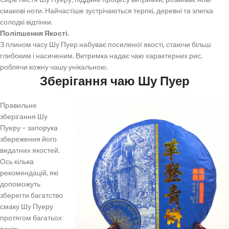
смакові ноти. Найчастіше зустрічаються терпкі, деревні та злегка
солодкі відтінки.
Поліпшення Якості.
З плином часу Шу Пуер набуває посиленої якості, стаючи більш
глибоким і насиченим. Витримка надає чаю характерних рис,
роблячи кожну чашу унікальною.
Зберігання чаю Шу Пуер
Правильне
зберігання Шу
Пуеру – запорука
збереження його
видатних якостей.
Ось кілька
рекомендацій, які
допоможуть
зберегти багатство
смаку Шу Пуеру
протягом багатьох
років: