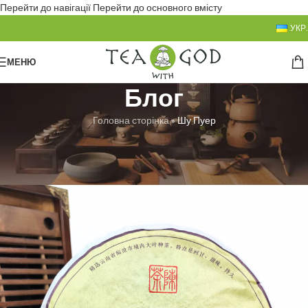
Перейти до навігації
Перейти до основного вмісту
УКР.
МЕНЮ
Блог
Головна сторінка
»
Шу Пуер
БЕЗ РУБРИКИ
Шу Пуер
Любовь Троян
Увімкнено 02.02.2024