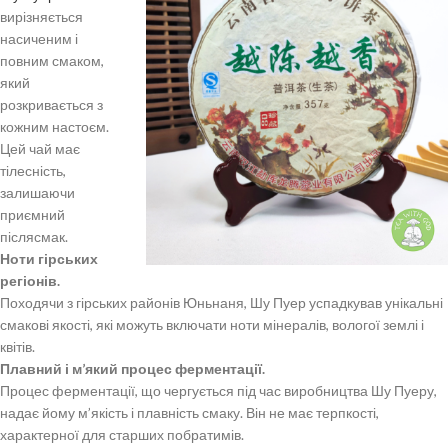
вирізняється
насиченим і
повним смаком,
який
розкривається з
кожним настоєм.
Цей чай має
тілесність,
залишаючи
приємний
післясмак.
Ноти гірських
регіонів.
Походячи з гірських районів Юньнаня, Шу Пуер успадкував унікальні
смакові якості, які можуть включати ноти мінералів, вологої землі і
квітів.
Плавний і м’який процес ферментації.
Процес ферментації, що чергується під час виробництва Шу Пуеру,
надає йому м’якість і плавність смаку. Він не має терпкості,
характерної для старших побратимів.