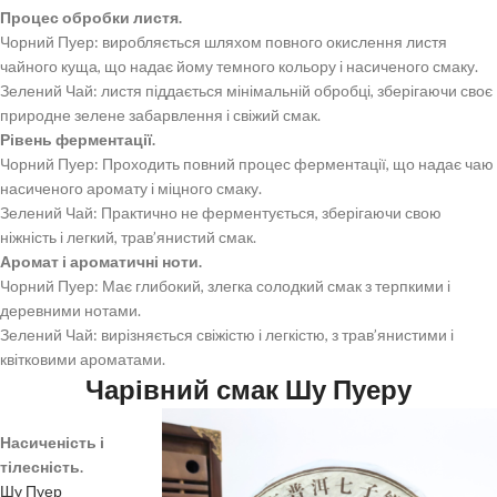
Процес обробки листя.
Чорний Пуер: виробляється шляхом повного окислення листя
чайного куща, що надає йому темного кольору і насиченого смаку.
Зелений Чай: листя піддається мінімальній обробці, зберігаючи своє
природне зелене забарвлення і свіжий смак.
Рівень ферментації.
Чорний Пуер: Проходить повний процес ферментації, що надає чаю
насиченого аромату і міцного смаку.
Зелений Чай: Практично не ферментується, зберігаючи свою
ніжність і легкий, трав’янистий смак.
Аромат і ароматичні ноти.
Чорний Пуер: Має глибокий, злегка солодкий смак з терпкими і
деревними нотами.
Зелений Чай: вирізняється свіжістю і легкістю, з трав’янистими і
квітковими ароматами.
Чарівний смак Шу Пуеру
Насиченість і
тілесність.
Шу Пуер