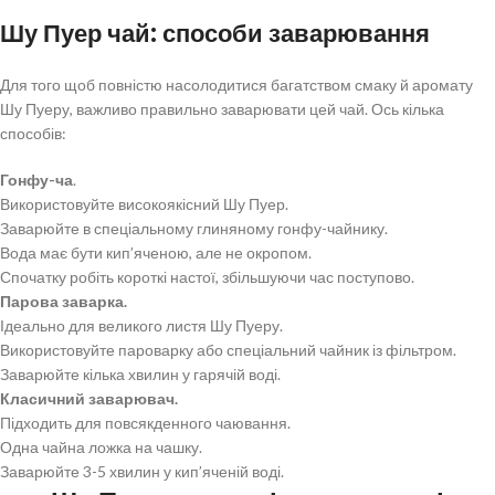
Шу Пуер чай: способи заварювання
Для того щоб повністю насолодитися багатством смаку й аромату
Шу Пуеру, важливо правильно заварювати цей чай. Ось кілька
способів:
Гонфу-ча
.
Використовуйте високоякісний Шу Пуер.
Заварюйте в спеціальному глиняному гонфу-чайнику.
Вода має бути кип’яченою, але не окропом.
Спочатку робіть короткі настої, збільшуючи час поступово.
Парова заварка.
Ідеально для великого листя Шу Пуеру.
Використовуйте пароварку або спеціальний чайник із фільтром.
Заварюйте кілька хвилин у гарячій воді.
Класичний заварювач.
Підходить для повсякденного чаювання.
Одна чайна ложка на чашку.
Заварюйте 3-5 хвилин у кип’яченій воді.