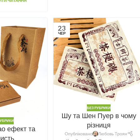
ТИ ЧИТАННЯ
23
ЧЕР
БЕЗ РУБРИКИ
Шу та Шен Пуер в чому
РУБРИКИ
різниця
ао ефект та
Опубліковано
Любовь Троян
ристь