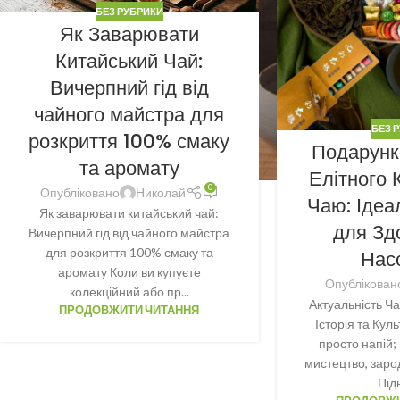
БЕЗ РУБРИКИ
Як Заварювати
Китайський Чай:
Вичерпний гід від
чайного майстра для
БЕЗ 
розкриття 100% смаку
Подарунк
та аромату
Елітного 
0
Опубліковано
Николай
Чаю: Ідеа
Як заварювати китайський чай:
для Зд
Вичерпний гід від чайного майстра
для розкриття 100% смаку та
Нас
аромату Коли ви купуєте
Опублікован
колекційний або пр...
Актуальність Ч
ПРОДОВЖИТИ ЧИТАННЯ
Історія та Кул
просто напій;
мистецтво, заро
Під