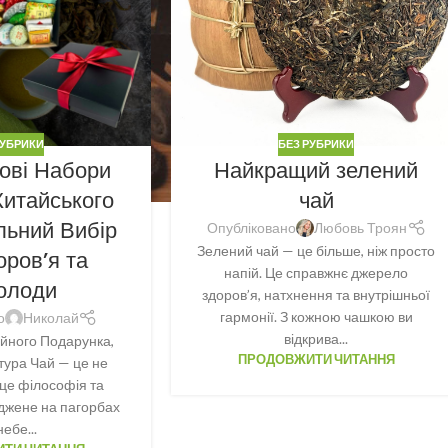
РУБРИКИ
БЕЗ РУБРИКИ
ові Набори
Найкращий зелений
Китайського
чай
льний Вибір
Опубліковано
Любовь Троян
Зелений чай — це більше, ніж просто
оров’я та
напій. Це справжнє джерело
олоди
здоров’я, натхнення та внутрішньої
гармонії. З кожною чашкою ви
о
Николай
відкрива...
айного Подарунка,
ПРОДОВЖИТИ ЧИТАННЯ
ьтура Чай — це не
 це філософія та
джене на пагорбах
небе...