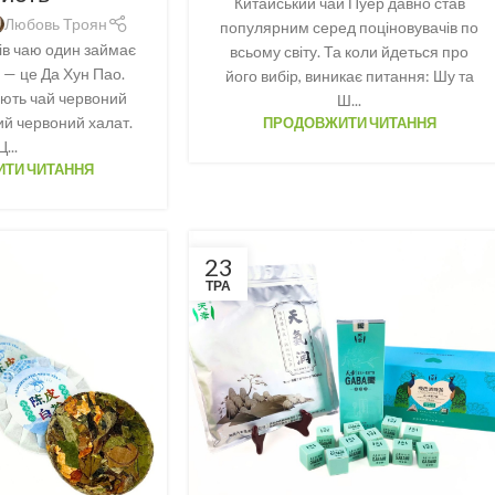
Китайський чай Пуер давно став
Любовь Троян
популярним серед поціновувачів по
тів чаю один займає
всьому світу. Та коли йдеться про
 — це Да Хун Пао.
його вибір, виникає питання: Шу та
ють чай червоний
Ш...
ий червоний халат.
ПРОДОВЖИТИ ЧИТАННЯ
Ц...
ТИ ЧИТАННЯ
23
ТРА