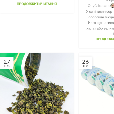
ПРОДОВЖИТИ ЧИТАННЯ
Опубліковано
У світі тисяч сор
особливе місце
Його ще назива
халат або велик
ПРОДОВЖИ
27
26
ТРА
ТРА