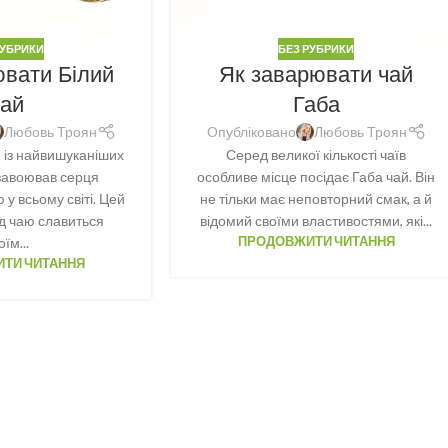
РУБРИКИ
БЕЗ РУБРИКИ
ювати Білий
Як заварювати чай
чай
Габа
Любовь Троян
Опубліковано
Любовь Троян
 із найвишуканіших
Серед великої кількості чаїв
 завоював серця
особливе місце посідає Габа чай. Він
 у всьому світі. Цей
не тільки має неповторний смак, а й
д чаю славиться
відомий своїми властивостями, які...
оїм...
ПРОДОВЖИТИ ЧИТАННЯ
ТИ ЧИТАННЯ