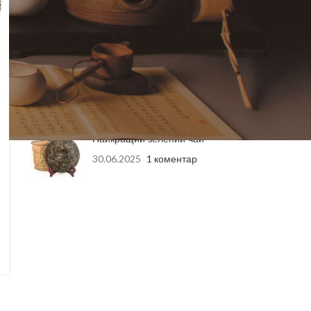
04.06.2026
1 коментар
Подарункові Набори
Елітного Китайського Чаю:
Ідеальний Вибір для
Здоров’я та Насолоди
27.10.2025
1 коментар
Найкращий зелений чай
30.06.2025
1 коментар