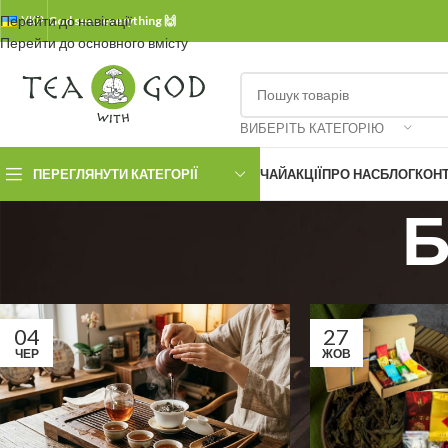
Перейти до навігації
УКР.
God sees everything 🙌
Перейти до основного вмісту
ВИБЕРІТЬ КАТЕГОРІЮ
ПЕРЕГЛЯНУТИ КАТЕГОРІЇ
ЧАЙ
АКЦІЇ
ПРО НАС
БЛОГ
КОН
Б
04
27
ЧЕР
ЖОВ