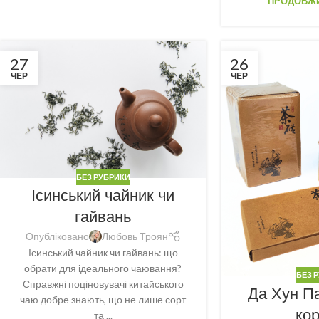
ПРОДОВЖИ
27
26
ЧЕР
ЧЕР
БЕЗ РУБРИКИ
Ісинський чайник чи
гайвань
Опубліковано
Любовь Троян
Ісинський чайник чи гайвань: що
обрати для ідеального чаювання?
БЕЗ 
Справжні поціновувачі китайського
Да Хун П
чаю добре знають, що не лише сорт
ко
та ...