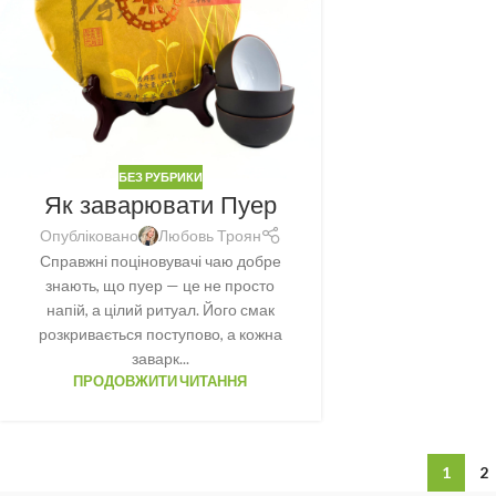
БЕЗ РУБРИКИ
Як заварювати Пуер
Опубліковано
Любовь Троян
Справжні поціновувачі чаю добре
знають, що пуер — це не просто
напій, а цілий ритуал. Його смак
розкривається поступово, а кожна
заварк...
ПРОДОВЖИТИ ЧИТАННЯ
1
2