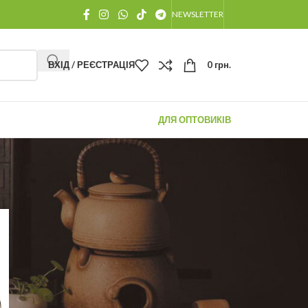
NEWSLETTER
ВХІД / РЕЄСТРАЦІЯ
0
грн.
ДЛЯ ОПТОВИКІВ
ОСТАННІ ПОВІДОМЛЕННЯ
Як Заварювати Китайський
Чай: Вичерпний гід від
чайного майстра для
розкриття 100% смаку та
аромату