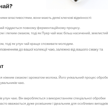
 чай?
ними властивостями, вони мають деякі ключові відмінності:
р чай піддається повному ферментаційному процесу.
м і легким смаком, тоді як Пуер чай має більш насичений, землистий
ом, тоді як улун чай краще споживати молодим.
повненням до вашої колекції чаю, залежно від вашого смаку та
ат
ься ніжним смаком і ароматом молока. Його унікальний процес оброб
увальників чаю.
ів улун чаю. Він виробляється з використанням спеціальної обробки
асто вважається дуже розкішним і ідеальним для особливих випадків