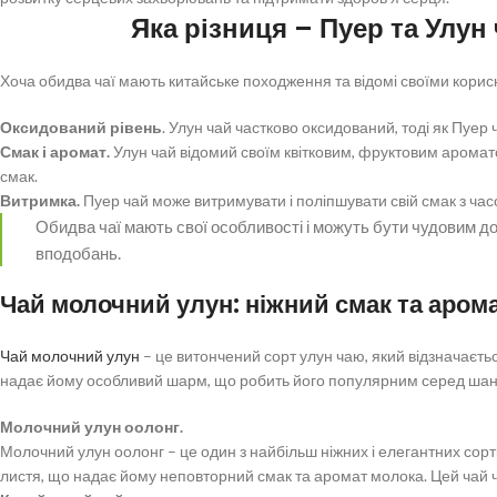
Яка різниця – Пуер та Улун
Хоча обидва чаї мають китайське походження та відомі своїми корис
Оксидований рівень
. Улун чай частково оксидований, тоді як Пуе
Смак і аромат.
Улун чай відомий своїм квітковим, фруктовим аромато
смак.
Витримка.
Пуер чай може витримувати і поліпшувати свій смак з час
Обидва чаї мають свої особливості і можуть бути чудовим до
вподобань.
Чай молочний улун: ніжний смак та аром
Чай молочний улун
– це витончений сорт улун чаю, який відзначаєт
надає йому особливий шарм, що робить його популярним серед шан
Молочний улун оолонг.
Молочний улун оолонг – це один з найбільш ніжних і елегантних сорт
листя, що надає йому неповторний смак та аромат молока. Цей чай ч