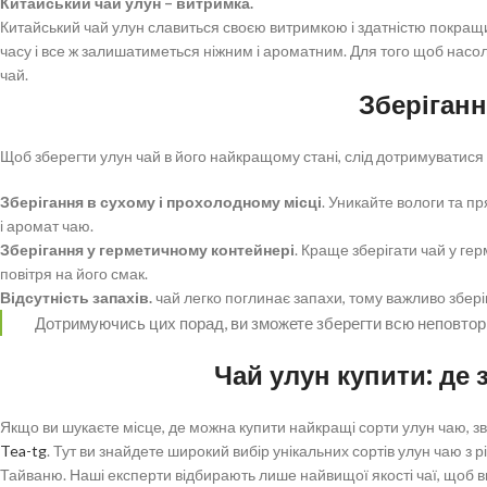
Китайський чай улун – витримка.
Китайський чай улун славиться своєю витримкою і здатністю покращи
часу і все ж залишатиметься ніжним і ароматним. Для того щоб насо
чай.
Зберіганн
Щоб зберегти улун чай в його найкращому стані, слід дотримуватися
Зберігання в сухому і прохолодному місці
. Уникайте вологи та п
і аромат чаю.
Зберігання у герметичному контейнері
. Краще зберігати чай у ге
повітря на його смак.
Відсутність запахів.
чай легко поглинає запахи, тому важливо зберіг
Дотримуючись цих порад, ви зможете зберегти всю неповторн
Чай улун купити: де
Якщо ви шукаєте місце, де можна купити найкращі сорти улун чаю, зв
Tea-tg
. Тут ви знайдете широкий вибір унікальних сортів улун чаю з р
Тайваню. Наші експерти відбирають лише найвищої якості чаї, щоб 