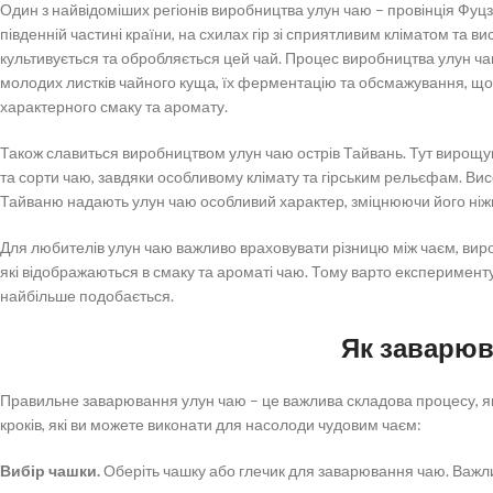
Один з найвідоміших регіонів виробництва улун чаю – провінція Фуцзян
південній частині країни, на схилах гір зі сприятливим кліматом та в
культивується та обробляється цей чай. Процес виробництва улун ч
молодих листків чайного куща, їх ферментацію та обсмажування, що
характерного смаку та аромату.
Також славиться виробництвом улун чаю острів Тайвань. Тут вирощу
та сорти чаю, завдяки особливому клімату та гірським рельєфам. Висо
Тайваню надають улун чаю особливий характер, зміцнюючи його ніжн
Для любителів улун чаю важливо враховувати різницю між чаєм, вирощ
які відображаються в смаку та ароматі чаю. Тому варто експерименту
найбільше подобається.
Як заварюв
Правильне заварювання улун чаю – це важлива складова процесу, як
кроків, які ви можете виконати для насолоди чудовим чаєм:
Вибір чашки.
Оберіть чашку або глечик для заварювання чаю. Важл