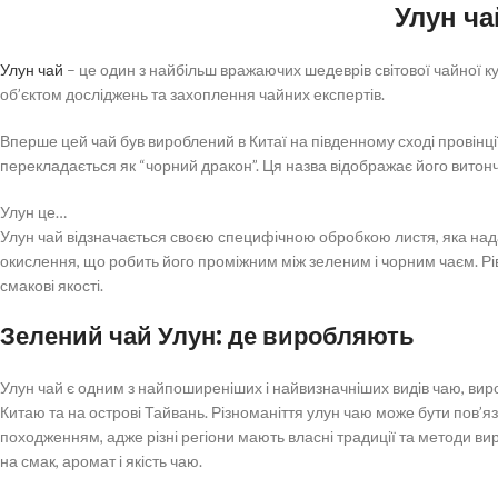
Улун ча
Улун чай
– це один з найбільш вражаючих шедеврів світової чайної кул
об’єктом досліджень та захоплення чайних експертів.
Вперше цей чай був вироблений в Китаї на південному сході провінці
перекладається як “чорний дракон”. Ця назва відображає його витон
Улун це…
Улун чай відзначається своєю специфічною обробкою листя, яка нада
окислення, що робить його проміжним між зеленим і чорним чаєм. Р
смакові якості.
Зелений чай Улун: де виробляють
Улун чай є одним з найпоширеніших і найвизначніших видів чаю, виро
Китаю та на острові Тайвань. Різноманіття улун чаю може бути пов’я
походженням, адже різні регіони мають власні традиції та методи в
на смак, аромат і якість чаю.