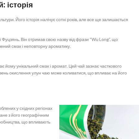
й: історія
ьтури. Його історія налічує сотні років, але все ще залишається
ї Фуцзянь. Він отримав свою назву від фрази “Wu Long”, що
чений смак і неповторну ароматику.
є йому унікальний смак і аромат. Цей чай зазнає часткового
івень окислення улун чаю може коливатися, що впливає на його
блених у східних регіонах
зане з його географічним
иробництва, що впливають