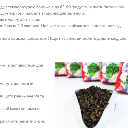
ду з температурою близькою до 85-90 градусів Цельсія. Загальною
для чорного чаю, але вищу, ніж для зеленого.
ю в чашку або глечик.
риблизно 2-3 хвилини. Цей час може варіюватися в залежності від
його смаком і ароматом. Якщо потрібно, ви можете додати мед або
ними властивостями для
ї, можуть допомогти
вищити рівень енергії та
ун чай може допомогти
опомогти знизити ризик