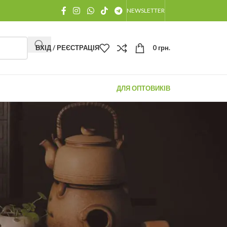
NEWSLETTER
ВХІД / РЕЄСТРАЦІЯ
0
грн.
ДЛЯ ОПТОВИКІВ
ОСТАННІ ПОВІДОМЛЕННЯ
Як Заварювати Китайський
Чай: Вичерпний гід від
чайного майстра для
розкриття 100% смаку та
аромату