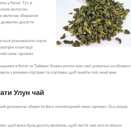
ь у Китаї. Тут, в
исокою вологою,
аю включає збирання
 дозволяє досягти
ються різноманітні сорти
когірні плантації
ий смак і аромат.
еним в Китаї та Тайвані. Кожен регіон має свої унікальні особливост
вати з різними сортами та сортами, щоб знайти той, який вам
ати Улун чай
ий допомагає зберегти його неповторний смак і аромат. Ось кілька
иво, щоб вона була досить великою, щоб листя чаю могло вільно