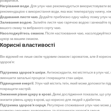
розкритися.
Нагрівання води
. Для улун чаю рекомендується використовувати во
рекомендацією є використання води, яка має температуру нижчу, ніж 
Додавання листя чаю.
Додайте приблизно одну чайну ложку улун ча
Заливання водою
. Залийте листя чаю гарячою водою і зачекайте п
вашого смаку та вибраного сорту чаю.
Насолоджуйтесь смаком.
Після настоювання чаю, насолоджуйтеся 
цукор за вашим смаком.
Корисні властивості
Він відомий не лише своїм чудовим смаком і ароматом, але й корис
здоров’я:
Підтримка здоров’я шкіри
. Антиоксиданти, які містяться в улун ча
зменшити запальні процеси і покращити стан шкіри.
Підвищення енергії
. Улун чай містить теїн, який може допомогти під
покращити настрій.
Зниження рівня цукру в крові.
Деякі дослідження показали, що ул
знизити рівень цукру в крові, що корисно для людей з діабетом.
Підтримка здоров’я серця.
Регулярне споживання улун чаю може д
розвитку серцевих захворювань та підтримати здоров’я серця.