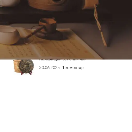
04.06.2026
1 коментар
Подарункові Набори
Елітного Китайського Чаю:
Ідеальний Вибір для
Здоров’я та Насолоди
27.10.2025
1 коментар
Найкращий зелений чай
30.06.2025
1 коментар