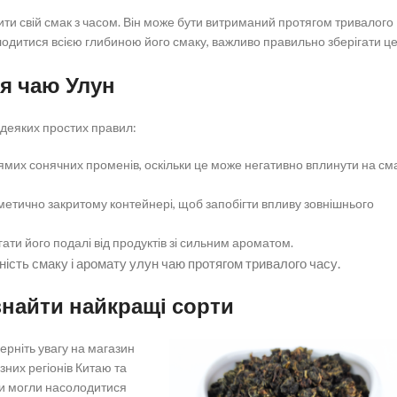
ти свій смак з часом. Він може бути витриманий протягом тривалого
лодитися всією глибиною його смаку, важливо правильно зберігати ц
я чаю Улун
 деяких простих правил:
рямих сонячних променів, оскільки це може негативно вплинути на см
рметично закритому контейнері, щоб запобігти впливу зовнішнього
ати його подалі від продуктів зі сильним ароматом.
ість смаку і аромату улун чаю протягом тривалого часу.
 знайти найкращі сорти
ерніть увагу на магазин
ізних регіонів Китаю та
ви могли насолодитися