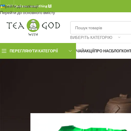
Перейти до навігації
УКР.
God sees everything 🙌
Перейти до основного вмісту
ВИБЕРІТЬ КАТЕГОРІЮ
ПЕРЕГЛЯНУТИ КАТЕГОРІЇ
ЧАЙ
АКЦІЇ
ПРО НАС
БЛОГ
КОН
БЕЗ 
Улу
Опубліковано
Любовь