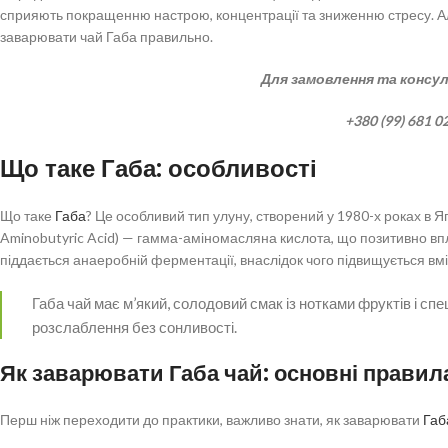
сприяють покращенню настрою, концентрації та зниженню стресу. Але
заварювати чай Габа правильно.
Для замовлення та консул
+380 (99) 681 0
Що таке Габа: особливості
Що таке
Габа
? Це особливий тип улуну, створений у 1980-х роках в Я
Aminobutyric Acid) — гамма-аміномасляна кислота, що позитивно вп
піддається анаеробній ферментації, внаслідок чого підвищується вм
Габа чай має м’який, солодовий смак із нотками фруктів і спец
розслаблення без сонливості.
Як заварювати Габа чай: основні правил
Перш ніж переходити до практики, важливо знати, як заварювати
Габ