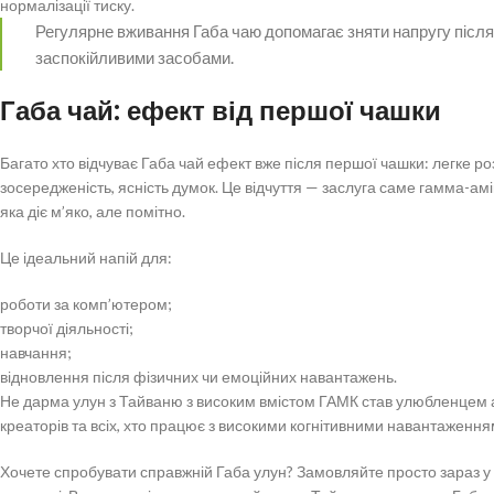
нормалізації тиску.
Регулярне вживання Габа чаю допомагає зняти напругу після 
заспокійливими засобами.
Габа чай: ефект від першої чашки
Багато хто відчуває Габа чай ефект вже після першої чашки: легке р
зосередженість, ясність думок. Це відчуття — заслуга саме гамма-ам
яка діє м’яко, але помітно.
Це ідеальний напій для:
роботи за комп’ютером;
творчої діяльності;
навчання;
відновлення після фізичних чи емоційних навантажень.
Не дарма улун з Тайваню з високим вмістом ГАМК став улюбленцем ай
креаторів та всіх, хто працює з високими когнітивними навантаження
Хочете спробувати справжній Габа улун? Замовляйте просто зараз у