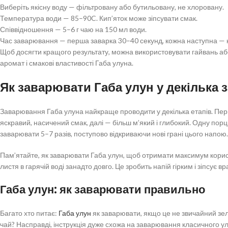
Виберіть якісну воду — фільтровану або бутильовану, не хлоровану.
Температура води — 85–90C. Кип’яток може зіпсувати смак.
Співвідношення — 5–6 г чаю на 150 мл води.
Час заварювання — перша заварка 30–40 секунд, кожна наступна — 
Щоб досягти кращого результату, можна використовувати гайвань аб
аромат і смакові властивості Габа улуна.
Як заварювати Габа улун у декілька
Заварювання Габа улуна найкраще проводити у декілька етапів. Пер
яскравий, насичений смак, далі — більш м’який і глибокий. Одну пор
заварювати 5–7 разів, поступово відкриваючи нові грані цього напою.
Пам’ятайте, як заварювати Габа улун, щоб отримати максимум корис
листя в гарячій воді занадто довго. Це зробить напій гірким і зіпсує в
Габа улун: як заварювати правильно
Багато хто питає:
Габа улун
як заварювати, якщо це не звичайний зе
чай? Насправді, інструкція дуже схожа на заварювання класичного ул