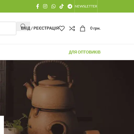
NEWSLETTER
ВХІД / РЕЄСТРАЦІЯ
0
грн.
ДЛЯ ОПТОВИКІВ
ОСТАННІ ПОВІДОМЛЕННЯ
Як Заварювати Китайський
Чай: Вичерпний гід від
чайного майстра для
розкриття 100% смаку та
аромату