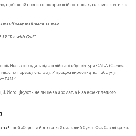
, щоб напій повністю розкрив свій потенціал, важливо знати, як
ьтації звертайтеся за тел.
2 39 “Tea with God”
понії. Назва походить від англійської абревіатури GABA (Gamma-
ливає на нервову систему. У процесі виробництва Габа улун
іст ГАМК.
ій. Його цінують не лише за аромат, а й за ефект легкого
а
а чай
, щоб зберегти його тонкий смаковий букет. Ось базові кроки: