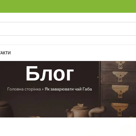
ТАКТИ
Блог
Головна сторінка
»
Як заварювати чай Габа
РУБРИКИ
ати чай Габа
 Троян
Увімкнено 23.05.2025