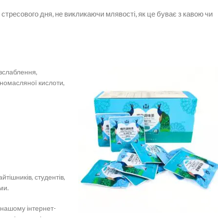
стресового дня, не викликаючи млявості, як це буває з кавою чи
озслаблення,
іномасляної кислоти,
тішників, студентів,
ми.
 нашому інтернет-