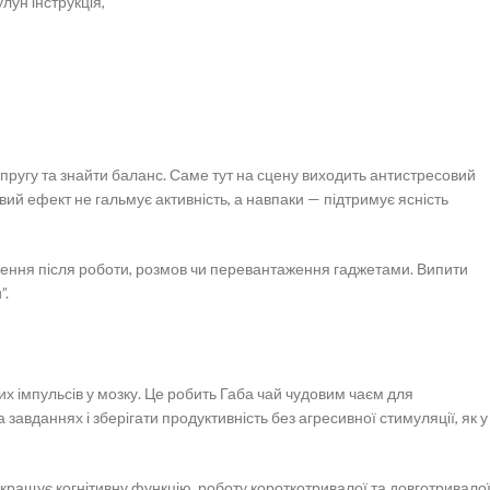
лун інструкція,
апругу та знайти баланс. Саме тут на сцену виходить антистресовий
ивий ефект не гальмує активність, а навпаки — підтримує ясність
уження після роботи, розмов чи перевантаження гаджетами. Випити
”.
 імпульсів у мозку. Це робить Габа чай чудовим чаєм для
 завданнях і зберігати продуктивність без агресивної стимуляції, як у
окращує когнітивну функцію, роботу короткотривалої та довготривало