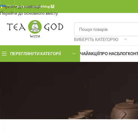
Перейти до навігації
УКР.
God sees everything 🙌
Перейти до основного вмісту
ВИБЕРІТЬ КАТЕГОРІЮ
ПЕРЕГЛЯНУТИ КАТЕГОРІЇ
ЧАЙ
АКЦІЇ
ПРО НАС
БЛОГ
КОН
БЕЗ 
Як заварюв
Опубліковано
Любовь