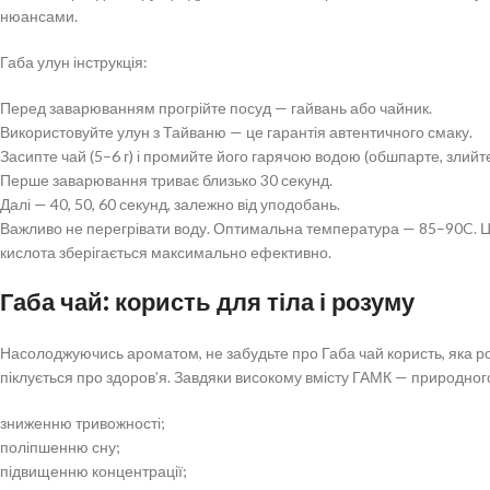
нюансами.
Габа улун інструкція:
Перед заварюванням прогрійте посуд — гайвань або чайник.
Використовуйте улун з Тайваню — це гарантія автентичного смаку.
Засипте чай (5–6 г) і промийте його гарячою водою (обшпарте, злийте
Перше заварювання триває близько 30 секунд.
Далі — 40, 50, 60 секунд, залежно від уподобань.
Важливо не перегрівати воду. Оптимальна температура — 85–90C. Ц
кислота зберігається максимально ефективно.
Габа чай: користь для тіла і розуму
Насолоджуючись ароматом, не забудьте про Габа чай користь, яка ро
піклується про здоров’я. Завдяки високому вмісту ГАМК — природно
зниженню тривожності;
поліпшенню сну;
підвищенню концентрації;