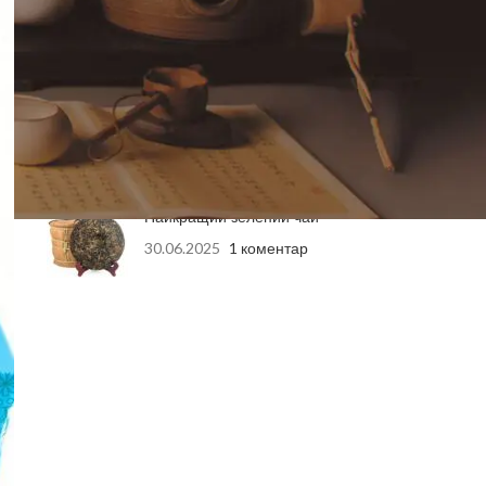
04.06.2026
1 коментар
Подарункові Набори
Елітного Китайського Чаю:
Ідеальний Вибір для
Здоров’я та Насолоди
27.10.2025
1 коментар
Найкращий зелений чай
30.06.2025
1 коментар