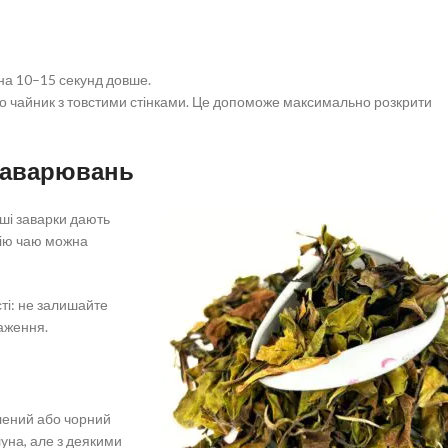
на 10–15 секунд довше.
о чайник з товстими стінками. Це допоможе максимально розкрити
 заварювань
ші заварки дають
цію чаю можна
ті: не залишайте
раження.
лений або чорний
уна, але з деякими