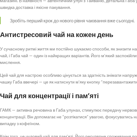
магазині. В наявності — автентичний улун з Тайваню, детальна Габа у
швидка доставка і якісне пакування.
Зробіть перший крок до нового рівня чаювання вже сьогодні.
Антистресовий чай на кожен день
У сучасному ритмі життя ми постійно шукаємо способи, як знизити н
чай, і Габа чай — один із найкращих варіантів. Його м’який заспокійл
мислення.
Цей чай для настрою особливо цінується за здатність знімати напр
чашку Габа ввечері — це як натиснути м’яку кнопку “перезавантажити
Чай для концентрації і пам’яті
ГАМК — активна речовина в Габа улунах, стимулює передачу нервових
концентрації. Він допомагає не “розтікатися” увагою, фокусуватись на
випадку з кофеїном.
Крім того, це чудовий чай для пам’яті. Його регулярне споживання п