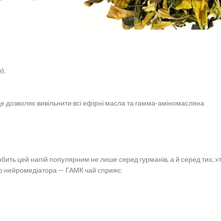
).
е дозволяє вивільнити всі ефірні масла та гамма-аміномасляна
бить цей напій популярним не лише серед гурманів, а й серед тих, х
го нейромедіатора — ГАМК чай сприяє: