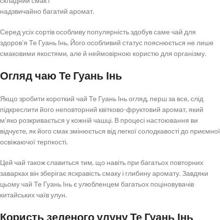
складний смак і
надзвичайно багатий аромат.
Серед усіх сортів особливу популярність здобув саме чай для
здоров’я Те Гуань Інь. Його особливий статус пояснюється не лише
смаковими якостями, але й неймовірною користю для організму.
Огляд чаю Те Гуань Інь
Якщо зробити короткий чай Те Гуань Інь огляд, перш за все, слід
підкреслити його неповторний квітково-фруктовий аромат, який
м’яко розкривається у кожній чашці. В процесі настоювання ви
відчуєте, як його смак змінюється від легкої солодкавості до приємної
освіжаючої терпкості.
Цей чай також славиться тим, що навіть при багатьох повторних
заварках він зберігає яскравість смаку і глибину аромату. Завдяки
цьому чай Те Гуань Інь є улюбленцем багатьох поціновувачів
китайських чаїв улун.
Користь зеленого улуну Те Гуань Інь