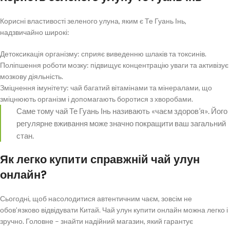
Корисні властивості зеленого улуна, яким є Те Гуань Інь,
надзвичайно широкі:
Детоксикація організму: сприяє виведенню шлаків та токсинів.
Поліпшення роботи мозку: підвищує концентрацію уваги та активізує
мозкову діяльність.
Зміцнення імунітету: чай багатий вітамінами та мінералами, що
зміцнюють організм і допомагають боротися з хворобами.
Саме тому чай Те Гуань Інь називають «чаєм здоров’я». Його
регулярне вживання може значно покращити ваш загальний
стан.
Як легко купити справжній чай улун
онлайн?
Сьогодні, щоб насолодитися автентичним чаєм, зовсім не
обов’язково відвідувати Китай. Чай улун купити онлайн можна легко і
зручно. Головне – знайти надійний магазин, який гарантує