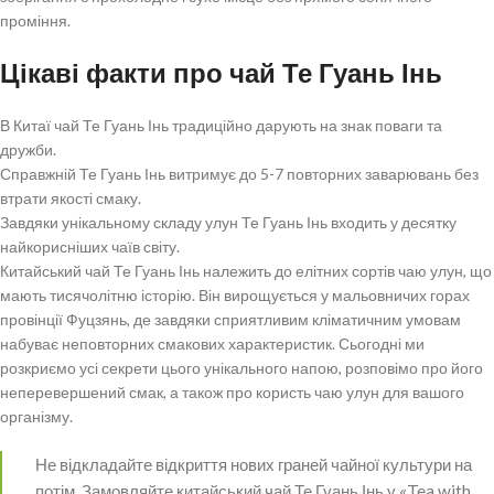
проміння.
Цікаві факти про чай Те Гуань Інь
В Китаї чай Те Гуань Інь традиційно дарують на знак поваги та
дружби.
Справжній Те Гуань Інь витримує до 5-7 повторних заварювань без
втрати якості смаку.
Завдяки унікальному складу улун Те Гуань Інь входить у десятку
найкорисніших чаїв світу.
Китайський чай Те Гуань Інь належить до елітних сортів чаю улун, що
мають тисячолітню історію. Він вирощується у мальовничих горах
провінції Фуцзянь, де завдяки сприятливим кліматичним умовам
набуває неповторних смакових характеристик. Сьогодні ми
розкриємо усі секрети цього унікального напою, розповімо про його
неперевершений смак, а також про користь чаю улун для вашого
організму.
Не відкладайте відкриття нових граней чайної культури на
потім. Замовляйте китайський чай Те Гуань Інь у «Tea with