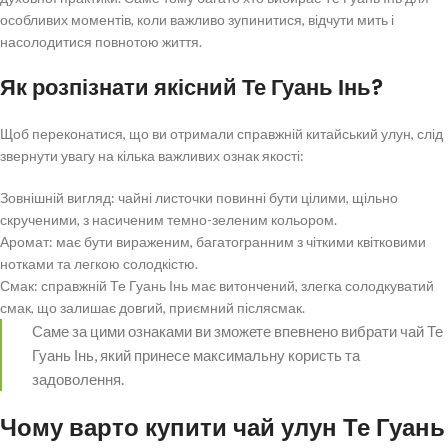
особливих моментів, коли важливо зупинитися, відчути мить і
насолодитися повнотою життя.
Як розпізнати якісний Те Гуань Інь?
Щоб переконатися, що ви отримали справжній китайський улун, слід
звернути увагу на кілька важливих ознак якості:
Зовнішній вигляд: чайні листочки повинні бути цілими, щільно
скрученими, з насиченим темно-зеленим кольором.
Аромат: має бути вираженим, багатогранним з чіткими квітковими
нотками та легкою солодкістю.
Смак: справжній Те Гуань Інь має витончений, злегка солодкуватий
смак, що залишає довгий, приємний післясмак.
Саме за цими ознаками ви зможете впевнено вибрати чай Те
Гуань Інь, який принесе максимальну користь та
задоволення.
Чому варто купити чай улун Те Гуань