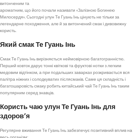
витонченим та
ароматним, що його почали називати «Залізною Богинею
Милосердя». Сьогодні улун Те Гуань Інь цінують не тільки за
легендарне походження, але й за витончений смак і дивовижну
користь.
Який смак Те Гуань Інь
Смак Те Гуань Інь вирізняється неймовірною багатогранністю.
Перший ковток дарує тонкі квіткові та фруктові нотки з легким
медовим відтінком, а при подальших заварках розкривається вся
палітра ніжних і солодкуватих післясмаків. Саме ця складність і
багатошаровість смаку робить китайський чай Те Гуань Інь таким
популярним серед знавців.
Користь чаю улун Те Гуань Інь для
здоров’я
Регулярне вживання Те Гуань Інь забезпечує позитивний вплив на
весь організм: