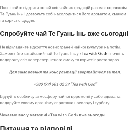
Поспішайте відкрити новий світ чайних традицій разом із справжнім
Те Гуань Інь, і дозвольте собі насолодитися його ароматом, смаком
та користю щодня.
Спробуйте чай Те Гуань Інь вже сьогодні
Не відкладайте відкриття нових граней чайної культури на потім.
Замовляйте китайський чай Те Гуань Інь у
«Tea with God»
і почніть
подорож у світ неперевершеного смаку та користі просто зараз.
Для замовлення та консультації звертайтеся за тел.
+380 (99) 681 02 39 “Tea with God”
Відчуйте особливу атмосферу чайної церемонії у себе вдома та
подаруйте своєму організму справжню насолоду і турботу.
Чекаємо вас у магазині «Tea with God» вже сьогодні.
Питання та відповіді