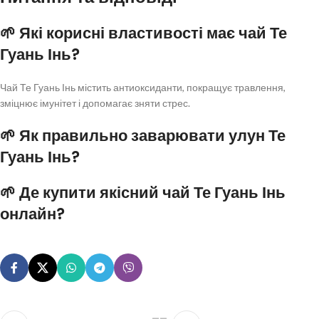
🌱 Які корисні властивості має чай Те
Гуань Інь?
Чай Те Гуань Інь містить антиоксиданти, покращує травлення,
зміцнює імунітет і допомагає зняти стрес.
🌱 Як правильно заварювати улун Те
Гуань Інь?
🌱 Де купити якісний чай Те Гуань Інь
онлайн?