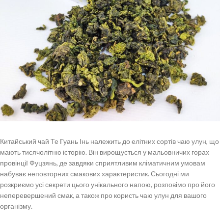
Китайський чай Те Гуань Інь належить до елітних сортів чаю улун, що
мають тисячолітню історію. Він вирощується у мальовничих горах
провінції Фуцзянь, де завдяки сприятливим кліматичним умовам
набуває неповторних смакових характеристик. Сьогодні ми
розкриємо усі секрети цього унікального напою, розповімо про його
неперевершений смак, а також про користь чаю улун для вашого
організму.