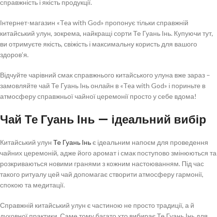
справжність і якість продукції.
Інтернет-магазин «Tea with God» пропонує тільки справжній
китайський улун, зокрема, найкращі сорти Те Гуань Інь. Купуючи тут,
ви отримуєте якість, свіжість і максимальну користь для вашого
здоров’я.
Відчуйте чарівний смак справжнього китайського улуна вже зараз –
замовляйте чай Те Гуань Інь онлайн в «Tea with God» і пориньте в
атмосферу справжньої чайної церемонії просто у себе вдома!
Чай Те Гуань Інь — ідеальний вибір
Китайський улун
Те Гуань Інь
є ідеальним напоєм для проведення
чайних церемоній, адже його аромат і смак поступово змінюються та
розкриваються новими гранями з кожним настоюванням. Під час
такого ритуалу цей чай допомагає створити атмосферу гармонії,
спокою та медитації.
Справжній китайський улун є частиною не просто традиції, а й
духовної практики. Саме тому багато хто вибирає Те Гуань Інь для