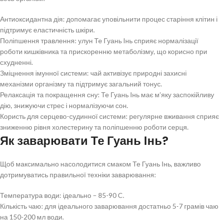
Антиоксидантна дія: допомагає уповільнити процес старіння клітин і
підтримує еластичність шкіри.
Поліпшення травлення: улун Те Гуань Інь сприяє нормалізації
роботи кишківника та прискоренню метаболізму, що корисно при
схудненні.
Зміцнення імунної системи: чай активізує природні захисні
механізми організму та підтримує загальний тонус.
Релаксація та покращення сну: Те Гуань Інь має м’яку заспокійливу
дію, знижуючи стрес і нормалізуючи сон.
Користь для серцево-судинної системи: регулярне вживання сприяє
зниженню рівня холестерину та поліпшенню роботи серця.
Як заварювати Те Гуань Інь?
Щоб максимально насолодитися смаком Те Гуань Інь, важливо
дотримуватись правильної техніки заварювання:
Температура води: ідеально – 85-90 C.
Кількість чаю: для ідеального заварювання достатньо 5-7 грамів чаю
на 150-200 мл води.