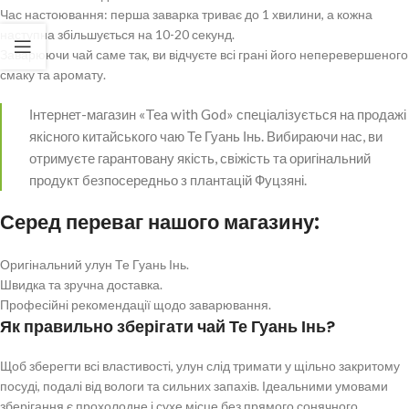
Час настоювання: перша заварка триває до 1 хвилини, а кожна
наступна збільшується на 10-20 секунд.
Заварюючи чай саме так, ви відчуєте всі грані його неперевершеного
смаку та аромату.
Інтернет-магазин «Tea with God» спеціалізується на продажі
якісного китайського чаю Те Гуань Інь. Вибираючи нас, ви
отримуєте гарантовану якість, свіжість та оригінальний
продукт безпосередньо з плантацій Фуцзяні.
Серед переваг нашого магазину:
Оригінальний улун Те Гуань Інь.
Швидка та зручна доставка.
Професійні рекомендації щодо заварювання.
Як правильно зберігати чай Те Гуань Інь?
Щоб зберегти всі властивості, улун слід тримати у щільно закритому
посуді, подалі від вологи та сильних запахів. Ідеальними умовами
зберігання є прохолодне і сухе місце без прямого сонячного