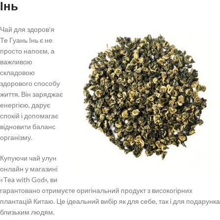
Інь
Чай для здоров’я
Те Гуань Інь є не
просто напоєм, а
важливою
складовою
здорового способу
життя. Він заряджає
енергією, дарує
спокій і допомагає
відновити баланс
організму.
Купуючи чай улун
онлайн у магазині
«Tea with God», ви
гарантовано отримуєте оригінальний продукт з високогірних
плантацій Китаю. Це ідеальний вибір як для себе, так і для подарунка
близьким людям.