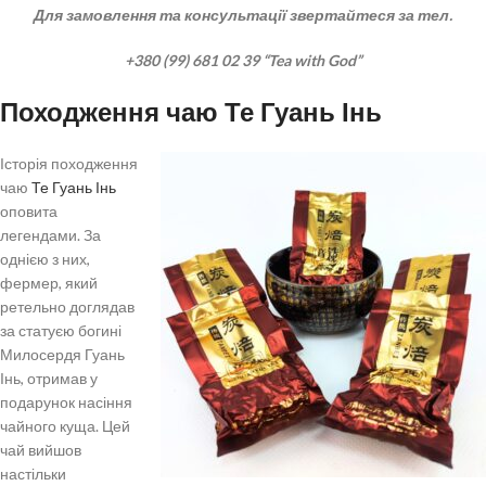
Для замовлення та консультації звертайтеся за тел.
+380 (99) 681 02 39 “Tea with God”
Походження чаю Те Гуань Інь
Історія походження
чаю
Те Гуань Інь
оповита
легендами. За
однією з них,
фермер, який
ретельно доглядав
за статуєю богині
Милосердя Гуань
Інь, отримав у
подарунок насіння
чайного куща. Цей
чай вийшов
настільки