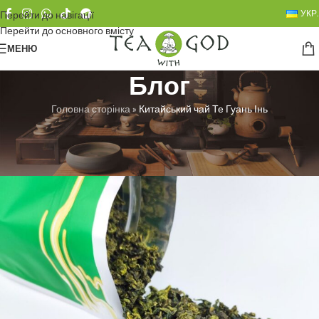
УКР.
Перейти до навігації
Перейти до основного вмісту
МЕНЮ
Блог
Головна сторінка
»
Китайський чай Те Гуань Інь
БЕЗ РУБРИКИ
Китайський чай Те Гуань Інь
Любовь Троян
Увімкнено 27.05.2025