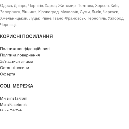
Одеса, Дніпро, Чернігів, Харків, Житомир, Полтава, Херсон, Київ,
Запоріжжя, Вінниця, Кіровоград, Миколаїв, Суми, Львів, Черкаси,
Хмельницький, Луцьк, Рівне, Івано-Франківськ, Тернопіль, Ужгород,
Чернівці.
КОРИСНІ ПОСИЛАННЯ
Політика конфіденційності
Політика повернення
Зв’язатися з нами
Останні новини
Оферта
СОЦ. МЕРЕЖА
Ми в instagram
Ми в Facebook
Ми в TikTok
Ми в Telegram
TEA WITH GOD
2023
Створення сайту - Mi Web Studio
. ВСІ ПРАВА ЗАХИЩЕНІ