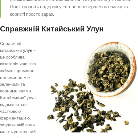
God» і почніть подорож у світ неперевершеного смаку та
користі просто зараз.
Справжній Китайський Улун
Справжній
китайський
улун
–
це особлива
категорія чаю, яка
займає проміжне
положення між
зеленими та
чорними чаями.
Китайські чаї улун
відрізняються
частковою
ферментацією,
завдяки якій вони
мають унікальний,