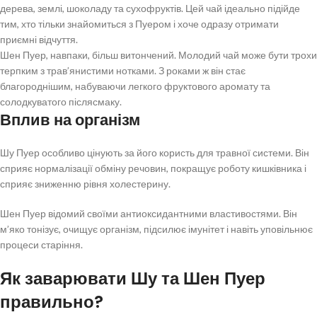
дерева, землі, шоколаду та сухофруктів. Цей чай ідеально підійде
тим, хто тільки знайомиться з Пуером і хоче одразу отримати
приємні відчуття.
Шен Пуер, навпаки, більш витончений. Молодий чай може бути трохи
терпким з трав’янистими нотками. З роками ж він стає
благороднішим, набуваючи легкого фруктового аромату та
солодкуватого післясмаку.
Вплив на організм
Шу Пуер особливо цінують за його користь для травної системи. Він
сприяє нормалізації обміну речовин, покращує роботу кишківника і
сприяє зниженню рівня холестерину.
Шен Пуер відомий своїми антиоксидантними властивостями. Він
м’яко тонізує, очищує організм, підсилює імунітет і навіть уповільнює
процеси старіння.
Як заварювати Шу та Шен Пуер
правильно?