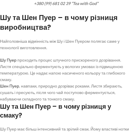
+380 (99) 681 02 39 “Tea with God”
Шу та Шен Пуер – в чому різниця
виробництва?
Найголовніша відмінність між Шу і Шен Пуером полягає саме у
технології виготовлення.
Шу Пуер
проходить процес штучного прискореного дозрівання.
Листя спеціально ферментують у вологих умовах із підвищеною
температурою. Це надає напою насиченого кольору та глибокого
смаку.
Шен Пуер
, навпаки, природно дозріває роками. Листя збирають,
сушать і пресують, після чого чай поступово ферментується,
набуваючи складного та тонкого смаку.
Шу та Шен Пуер – в чому різниця у
смаку?
Шу Пуер має більш інтенсивний та зрілий смак. Йому властиві нотки