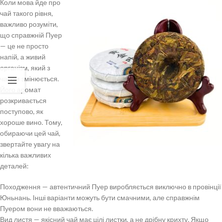
Коли мова йде про
чай такого рівня,
важливо розуміти,
що справжній Пуер
— це не просто
напій, а живий
організм, який з
часом змінюється.
Його аромат
розкривається
поступово, як
хороше вино. Тому,
обираючи цей чай,
звертайте увагу на
кілька важливих
деталей:
Походження — автентичний Пуер виробляється виключно в провінції
Юньнань. Інші варіанти можуть бути смачними, але справжнім
Пуером вони не вважаються.
Вид листя — якісний чай має цілі листки, а не дрібну крихту. Якщо