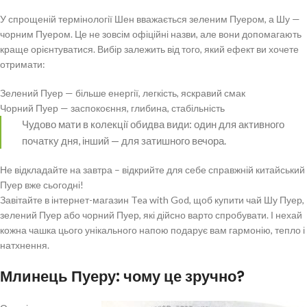
У спрощеній термінології Шен вважається зеленим Пуером, а Шу —
чорним Пуером. Це не зовсім офіційні назви, але вони допомагають
краще орієнтуватися. Вибір залежить від того, який ефект ви хочете
отримати:
Зелений Пуер — більше енергії, легкість, яскравий смак
Чорний Пуер — заспокоєння, глибина, стабільність
Чудово мати в колекції обидва види: один для активного
початку дня, інший — для затишного вечора.
Не відкладайте на завтра – відкрийте для себе справжній китайський
Пуер вже сьогодні!
Завітайте в інтернет-магазин Tea with God, щоб купити чай Шу Пуер,
зелений Пуер або чорний Пуер, які дійсно варто спробувати. І нехай
кожна чашка цього унікального напою подарує вам гармонію, тепло і
натхнення.
Млинець Пуеру: чому це зручно?