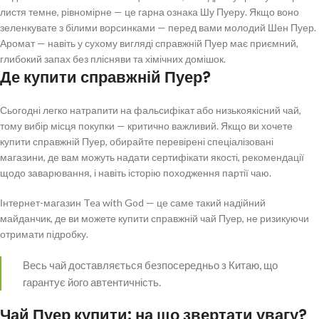
листя темне, рівномірне — це гарна ознака Шу Пуеру. Якщо воно
зеленкувате з білими ворсинками — перед вами молодий Шен Пуер.
Аромат — навіть у сухому вигляді справжній Пуер має приємний,
глибокий запах без плісняви та хімічних домішок.
Де купити справжній Пуер?
Сьогодні легко натрапити на фальсифікат або низькоякісний чай,
тому вибір місця покупки — критично важливий. Якщо ви хочете
купити справжній Пуер, обирайте перевірені спеціалізовані
магазини, де вам можуть надати сертифікати якості, рекомендації
щодо заварювання, і навіть історію походження партії чаю.
Інтернет-магазин Tea with God — це саме такий надійний
майданчик, де ви можете купити справжній чай Пуер, не ризикуючи
отримати підробку.
Весь чай доставляється безпосередньо з Китаю, що
гарантує його автентичність.
Чай Пуер купити: на що звертати увагу?