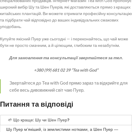
спеціалізованих продавців. Інтернет-магазин Tea with God пропонує
широкий вибір Шу та Шен Пуерів, які доставляються прямо з кращих
китайських плантацій. Ви можете отримати професійну консультацію
та підібрати чай відповідно до ваших індивідуальних смакових
уподобань.
Купуйте якісний Пуер уже сьогодні — і переконайтесь, що чай може
бути не просто смачним, а й цілющим, глибоким та незабутнім.
Для замовлення та консультації звертайтеся за тел.
+380 (99) 681 02 39 “Tea with God”
Звертайтеся до Tea with God прямо зараз та відкрийте для
себе весь дивовижний світ чаю Пуер.
Питання та відповіді
🌱 Що краще: Шу чи Шен Пуер?
Шу Пуер м’якіший, із землистими нотками, а Шен Пуер —