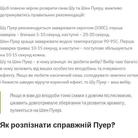
Щоб повною мірою розкрити смак Шу та Шен Пуеру, важливо
дотримуватись правильних рекомендацій:
Шу Пуер рекомендується заварювати окропом (100C), перша
заварка – близько 5-10 секунд, наступні – 20-30 секунд.
Шен Пуер краще заварювати водою температурою 90-95C. Перша
заварка триває 10-15 секунд, а наступні – поступово збільшуються
на 10-15 секунд кожна.
Шу та Шен Пуер – в чому різниця: як зробити вибір? Вибір чаю багато
в чому залежить від ваших особистих вподобань та очікуваного
ефекту. Якщо ви любите насичений смак, солодкувато-земляні нотки
і бажаєте швидко відчути корисний ефект, то Шу Пуер – ваш вибір.
Якщо ж вам до вподоби тонкі смаки з довгим післясмаком,
цікавить довготривале зберігання та розвиток аромату,
зупиніться на Шен Пуері.
Як розпізнати справжній Пуер?