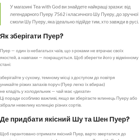
У магазині Tea with God ви знайдете найкращі зразки: від
легендарного Пуеру 7562 і класичного Шу Пуеру, до зручної
смоли Шу Пуеру, яка ідеально підійде тим, хто завжди в русі.
Як зберігати Пуер?
Пуер — один із небагатьох чаїв, що з роками не втрачає своїх
якостей, а навпаки — покращується. Щоб зберегти його у відмінному
стані:
зберігайте у сухому, темному місці з доступом до повітря
уникайте різких запахів поруч (Пуер легко їх вбирає)
не кладіть у холодильник — чай має «дихати»
Ці поради особливо важливі, якщо ви зберігаєте млинець Пуеру або
зібрали невелику колекцію різних сортів.
Де придбати якісний Шу та Шен Пуер?
Щоб гарантовано отримати якісний Пуер, варто звертатися до