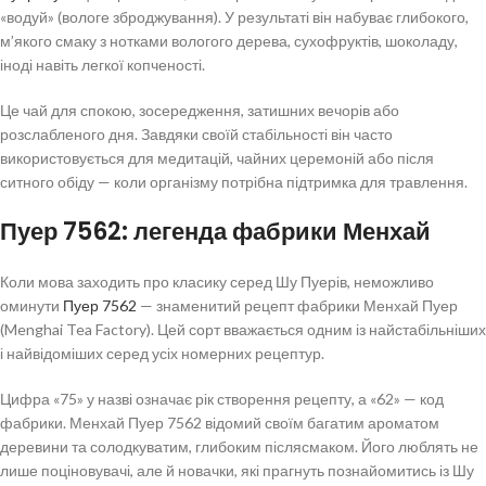
«водуй» (вологе зброджування). У результаті він набуває глибокого,
м’якого смаку з нотками вологого дерева, сухофруктів, шоколаду,
іноді навіть легкої копченості.
Це чай для спокою, зосередження, затишних вечорів або
розслабленого дня. Завдяки своїй стабільності він часто
використовується для медитацій, чайних церемоній або після
ситного обіду — коли організму потрібна підтримка для травлення.
Пуер 7562: легенда фабрики Менхай
Коли мова заходить про класику серед Шу Пуерів, неможливо
оминути
Пуер 7562
— знаменитий рецепт фабрики Менхай Пуер
(Menghai Tea Factory). Цей сорт вважається одним із найстабільніших
і найвідоміших серед усіх номерних рецептур.
Цифра «75» у назві означає рік створення рецепту, а «62» — код
фабрики. Менхай Пуер 7562 відомий своїм багатим ароматом
деревини та солодкуватим, глибоким післясмаком. Його люблять не
лише поціновувачі, але й новачки, які прагнуть познайомитись із Шу