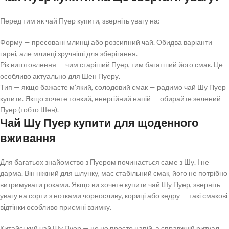
Перед тим як чай Пуер купити, зверніть увагу на:
Форму — пресовані млинці або розсипний чай. Обидва варіанти
гарні, але млинці зручніші для зберігання.
Рік виготовлення — чим старіший Пуер, тим багатший його смак. Це
особливо актуально для Шен Пуеру.
Тип — якщо бажаєте м’який, солодовий смак — радимо чай Шу Пуер
купити. Якщо хочете тонкий, енергійний напій — обирайте зелений
Пуер (тобто Шен).
Чай Шу Пуер купити для щоденного
вживання
Для багатьох знайомство з Пуером починається саме з Шу. І не
дарма. Він ніжний для шлунку, має стабільний смак, його не потрібно
витримувати роками. Якщо ви хочете купити чай Шу Пуер, зверніть
увагу на сорти з нотками чорносливу, кориці або кедру — такі смакові
відтінки особливо приємні взимку.
Китайський чай Шу Пуер — це не просто напій, а справжній ритуал.