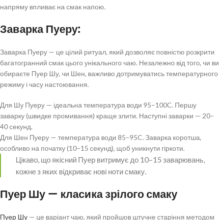
напряму впливає на смак напою.
Заварка Пуеру:
Заварка Пуеру — це цілий ритуал, який дозволяє повністю розкрити
багатогранний смак цього унікального чаю. Незалежно від того, чи ви
обираєте Пуер Шу, чи Шен, важливо дотримуватись температурного
режиму і часу настоювання.
Для Шу Пуеру — ідеальна температура води 95–100C. Першу
заварку (швидке промивання) краще злити. Наступні заварки — 20–
40 секунд.
Для Шен Пуеру — температура води 85–95C. Заварка коротша,
особливо на початку (10–15 секунд), щоб уникнути гіркоти.
Цікаво, що якісний Пуер витримує до 10–15 заварювань,
кожне з яких відкриває нові ноти смаку.
Пуер Шу — класика зрілого смаку
Пуер Шу
— це варіант чаю, який пройшов штучне старіння методом