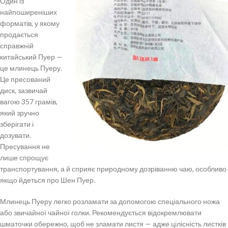
Один із
найпоширеніших
форматів, у якому
продається
справжній
китайський Пуер —
це млинець Пуеру.
Це пресований
диск, зазвичай
вагою 357 грамів,
який зручно
зберігати і
дозувати.
Пресування не
лише спрощує
транспортування, а й сприяє природному дозріванню чаю, особливо
якщо йдеться про Шен Пуер.
Млинець Пуеру легко розламати за допомогою спеціального ножа
або звичайної чайної голки. Рекомендується відокремлювати
шматочки обережно, щоб не зламати листя — адже цілісність листків