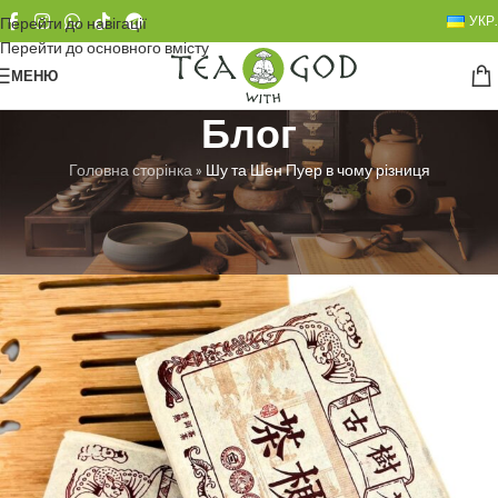
УКР.
Перейти до навігації
Перейти до основного вмісту
МЕНЮ
Блог
Головна сторінка
»
Шу та Шен Пуер в чому різниця
БЕЗ РУБРИКИ
Шу та Шен Пуер в чому різниця
Любовь Троян
Увімкнено 23.06.2025