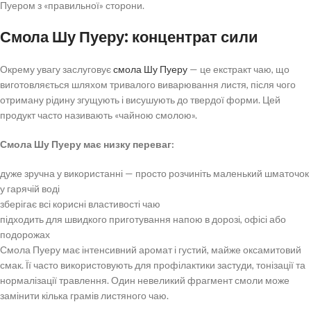
Пуером з «правильної» сторони.
Смола Шу Пуеру: концентрат сили
Окрему увагу заслуговує
смола Шу Пуеру
— це екстракт чаю, що
виготовляється шляхом тривалого виварювання листя, після чого
отриману рідину згущують і висушують до твердої форми. Цей
продукт часто називають «чайною смолою».
Смола Шу Пуеру має низку переваг:
дуже зручна у використанні — просто розчиніть маленький шматочок
у гарячій воді
зберігає всі корисні властивості чаю
підходить для швидкого приготування напою в дорозі, офісі або
подорожах
Смола Пуеру має інтенсивний аромат і густий, майже оксамитовий
смак. Її часто використовують для профілактики застуди, тонізації та
нормалізації травлення. Один невеликий фрагмент смоли може
замінити кілька грамів листяного чаю.