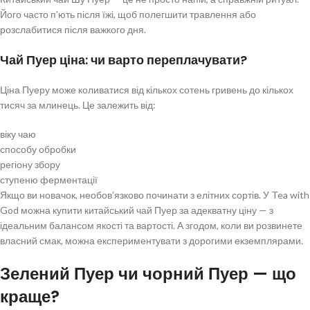
Його часто п’ють після їжі, щоб полегшити травлення або
розслабитися після важкого дня.
Чай Пуер ціна: чи варто переплачувати?
Ціна Пуеру може коливатися від кількох сотень гривень до кількох
тисяч за млинець. Це залежить від:
віку чаю
способу обробки
регіону збору
ступеню ферментації
Якщо ви новачок, необов’язково починати з елітних сортів. У Tea with
God можна купити китайський чай Пуер за адекватну ціну — з
ідеальним балансом якості та вартості. А згодом, коли ви розвинете
власний смак, можна експериментувати з дорогими екземплярами.
Зелений Пуер чи чорний Пуер — що
краще?