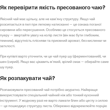
Як перевірити якість пресованого чаю?
Якісний чай має щільну, але не кам’яну структуру. Якщо чай
розсипається в пил при легкому натисканні — це ознака поганої
сировини або пересушення. Особливо це стосується пресованого
пуеру — звертайте увагу на колір листя (він має бути глибоким,
темним), відсутність плісняви та приємний аромат, без кислинки чи
затхлості.
При купівлі варто уточнити, чи це чай пуер шу (ферментований), чи
шен (сирий). Якщо вас цікавить м’який, зрілий смак — обирайте саме
шу пуер.
Як розпакувати чай?
Розпаковувати пресований чай потрібно акуратно. Найкраще
використовувати спеціальний чайний ніж або тонкий кухонний
інструмент. У жодному разі не варто ламати блин або цеглу з силою
— це пошкоджує структуру листа. Обережно відокремлюйте порцію