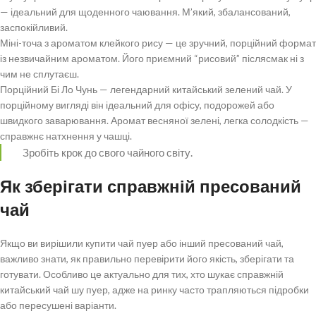
— ідеальний для щоденного чаювання. М’який, збалансований,
заспокійливий.
Міні-точа з ароматом клейкого рису — це зручний, порційний формат
із незвичайним ароматом. Його приємний “рисовий” післясмак ні з
чим не сплутаєш.
Порційний Бі Ло Чунь — легендарний китайський зелений чай. У
порційному вигляді він ідеальний для офісу, подорожей або
швидкого заварювання. Аромат весняної зелені, легка солодкість —
справжнє натхнення у чашці.
Зробіть крок до свого чайного світу.
Як зберігати справжній пресований
чай
Якщо ви вирішили купити чай пуер або інший пресований чай,
важливо знати, як правильно перевірити його якість, зберігати та
готувати. Особливо це актуально для тих, хто шукає справжній
китайський чай шу пуер, адже на ринку часто трапляються підробки
або пересушені варіанти.