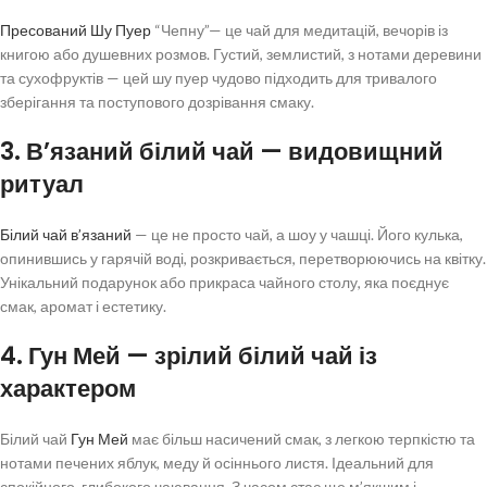
Пресований Шу Пуер
“Чепну”— це чай для медитацій, вечорів із
книгою або душевних розмов. Густий, землистий, з нотами деревини
та сухофруктів — цей шу пуер чудово підходить для тривалого
зберігання та поступового дозрівання смаку.
3. В’язаний білий чай — видовищний
ритуал
Білий чай в’язаний
— це не просто чай, а шоу у чашці. Його кулька,
опинившись у гарячій воді, розкривається, перетворюючись на квітку.
Унікальний подарунок або прикраса чайного столу, яка поєднує
смак, аромат і естетику.
4. Гун Мей — зрілий білий чай із
характером
Білий чай
Гун Мей
має більш насичений смак, з легкою терпкістю та
нотами печених яблук, меду й осіннього листя. Ідеальний для
спокійного, глибокого чаювання. З часом стає ще м’якшим і