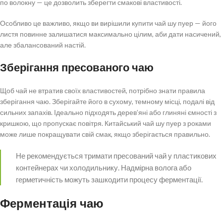
по волокну — це дозволить зберегти смакові властивості.
Особливо це важливо, якщо ви вирішили купити чай шу пуер — його
листя повинне залишатися максимально цілим, аби дати насичений,
але збалансований настій.
Зберігання пресованого чаю
Щоб чай не втратив своїх властивостей, потрібно знати правила
зберігання чаю. Зберігайте його в сухому, темному місці, подалі від
сильних запахів. Ідеально підходять дерев’яні або глиняні ємності з
кришкою, що пропускає повітря. Китайський чай шу пуер з роками
може лише покращувати свій смак, якщо зберігається правильно.
Не рекомендується тримати пресований чай у пластикових
контейнерах чи холодильнику. Надмірна волога або
герметичність можуть зашкодити процесу ферментації.
Ферментація чаю