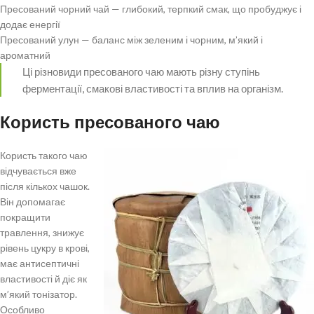
Пресований чорний чай — глибокий, терпкий смак, що пробуджує і
додає енергії
Пресований улун — баланс між зеленим і чорним, м’який і
ароматний
Ці різновиди пресованого чаю мають різну ступінь
ферментації, смакові властивості та вплив на організм.
Користь пресованого чаю
Користь такого чаю
відчувається вже
після кількох чашок.
Він допомагає
покращити
травлення, знижує
рівень цукру в крові,
має антисептичні
властивості й діє як
м’який тонізатор.
Особливо