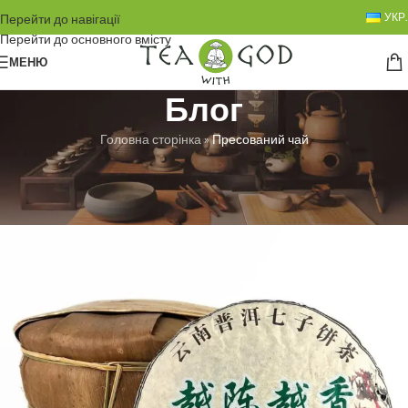
УКР.
Перейти до навігації
Перейти до основного вмісту
МЕНЮ
Блог
Головна сторінка
»
Пресований чай
БЕЗ РУБРИКИ
Пресований чай
Любовь Троян
Увімкнено 22.03.2025