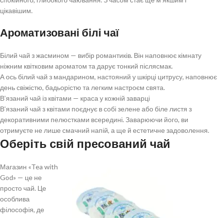
цікавішим.
Ароматизовані білі чаї
Білий чай з жасмином — вибір романтиків. Він наповнює кімнату
ніжним квітковим ароматом та дарує тонкий післясмак.
А ось білий чай з мандарином, настояний у шкірці цитрусу, наповнює
день свіжістю, бадьорістю та легким настроєм свята.
В’язаний чай із квітами — краса у кожній заварці
В’язаний чай з квітами поєднує в собі зелене або біле листя з
декоративними пелюстками всередині. Заварюючи його, ви
отримуєте не лише смачний напій, а ще й естетичне задоволення.
Оберіть свій пресований чай
Магазин «Tea with
God» — це не
просто чай. Це
особлива
філософія, де