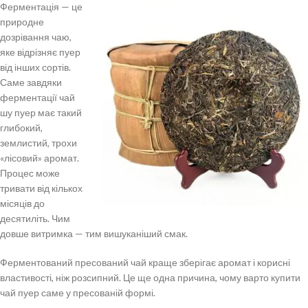
Ферментація — це
природне
дозрівання чаю,
яке відрізняє пуер
від інших сортів.
Саме завдяки
ферментації чай
шу пуер має такий
глибокий,
землистий, трохи
«лісовий» аромат.
Процес може
тривати від кількох
місяців до
десятиліть. Чим
довше витримка — тим вишуканіший смак.
Ферментований пресований чай краще зберігає аромат і корисні
властивості, ніж розсипний. Це ще одна причина, чому варто купити
чай пуер саме у пресованій формі.