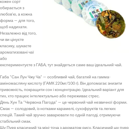
кожен сорт
обирається з
любов’ю, а кожна
форма — для того,
щоб надихати.
Незалежно від того,
чи ви цінуєте
класику, шукаєте
ароматизовані чаї
або
експериментуєте з ГАБА, тут знайдеться саме ваш ідеальний чай.
Габа “Сан Лун Чжу Ча” — особливий чай, багатий на гамма-
аміномасляну кислоту (ГАМК 220мг/100 г). Він допомагає знизити
тривожність, покращити сон і концентрацію. Ідеальний варіант для
тих, хто працює інтелектуально або переживає стрес.
Дянь Хун Та “Червона Пагода” — це червоний чай незвичної форми.
Смак — солодовий, із нотками карамелі, сухофруктів та легких
спецій. Такий чай зручно заварювати по одній пагоді, отримуючи
стабільний смак.
Шу Пуер класичний та міні-точа з ароматом рису. Класичний шу пуер