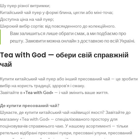
Шу пуер різної витримки;
Китайський чай пуер у формі блина, цегли або міні-точа;
Доступна ціна на чай пуер;
Широкий вибір сортів: від повсякденного до колекційного.
Вам залишиться лише обрати смак, а ми подбаємо про
решту. Замовити можна онлайн з доставкою по всій Україні.
Tea with God — обери свій справжній
чай
Купити китайський чай пуер або інший пресований чай — це зробити
вибір на користь традиції, здоров’я і смаку.
Завітайте в
«Tea with God»
— і чай змінить ваше життя.
Де купити пресований чай?
Шукаєте, де купити китайський чай найвищої якості? Завітайте до
магазину «Tea with God» — спеціалізованого простору для
поціновувачів справжнього чаю. У нашому асортименті — тільки
ретельно відібрані пресовані пуери, пресовані улуни, пресований