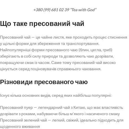
+380 (99) 681 02 39 “Tea with God”
Що таке пресований чай
Пресований чай — це чайне листя, яке проходить процес стиснення
у щільні форми для збереження та транспортування.
Найпопулярніші форми пресованого чаю (блин, цегла, гриб)
зберігають в собі силу природи та дозволяють чаю дозрівати,
покращуючи смак із часом. Саме тому пресований чай високо
цінується серед поціновувачів справжнього чаювання.
Різновиди пресованого чаю
Існує кілька основних видів, серед яких найбільш популярні:
Пресований пуер — легендарний чай з Китаю, що має властивість
дозрівати з роками, набуваючи більш м’якого і насиченого смаку
Пресований зелений чай — легкий, свіжий, ідеально підходить для
щоденного вживання