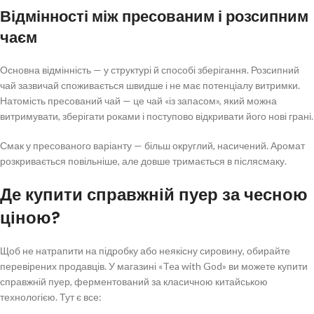
Відмінності між пресованим і розсипним
чаєм
Основна відмінність — у структурі й способі зберігання. Розсипний
чай зазвичай споживається швидше і не має потенціалу витримки.
Натомість пресований чай — це чай «із запасом», який можна
витримувати, зберігати роками і поступово відкривати його нові грані.
Смак у пресованого варіанту — більш округлий, насичений. Аромат
розкривається повільніше, але довше тримається в післясмаку.
Де купити справжній пуер за чесною
ціною?
Щоб не натрапити на підробку або неякісну сировину, обирайте
перевірених продавців. У магазині «Tea with God» ви можете купити
справжній пуер, ферментований за класичною китайською
технологією. Тут є все: