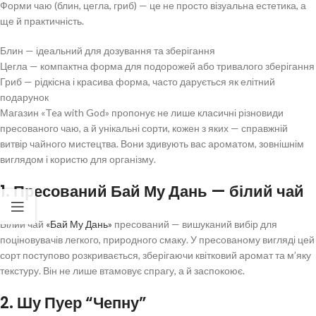
Форми чаю (блин, цегла, гриб) — це не просто візуальна естетика, а
ще й практичність.
Блин — ідеальний для дозування та зберігання
Цегла — компактна форма для подорожей або тривалого зберігання
Гриб — рідкісна і красива форма, часто дарується як елітний
подарунок
Магазин «Tea with God» пропонує не лише класичні різновиди
пресованого чаю, а й унікальні сорти, кожен з яких — справжній
витвір чайного мистецтва. Вони здивують вас ароматом, зовнішнім
виглядом і користю для організму.
1. Пресований Бай Му Дань — білий чай
Білий чай
«Бай Му Дань»
пресований — вишуканий вибір для
поціновувачів легкого, природного смаку. У пресованому вигляді цей
сорт поступово розкривається, зберігаючи квітковий аромат та м’яку
текстуру. Він не лише втамовує спрагу, а й заспокоює.
2. Шу Пуер “Чепну”