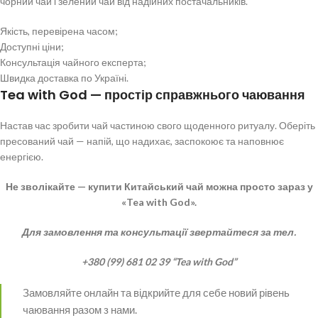
чорний чай і зелений чай від надійних постачальників.
Якість, перевірена часом;
Доступні ціни;
Консультація чайного експерта;
Швидка доставка по Україні.
Tea with God — простір справжнього чаювання
Настав час зробити чай частиною свого щоденного ритуалу. Оберіть
пресований чай — напій, що надихає, заспокоює та наповнює
енергією.
Не зволікайте — купити Китайський чай можна просто зараз у
«Tea with God».
Для замовлення та консультації звертайтеся за тел.
+380 (99) 681 02 39 “Tea with God”
Замовляйте онлайн та відкрийте для себе новий рівень
чаювання разом з нами.