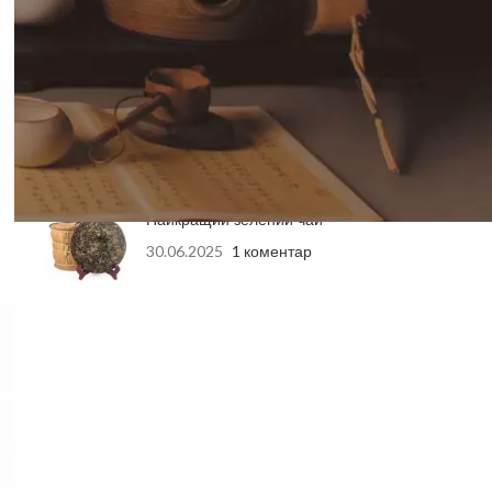
04.06.2026
1 коментар
Подарункові Набори
Елітного Китайського Чаю:
Ідеальний Вибір для
Здоров’я та Насолоди
27.10.2025
1 коментар
Найкращий зелений чай
30.06.2025
1 коментар