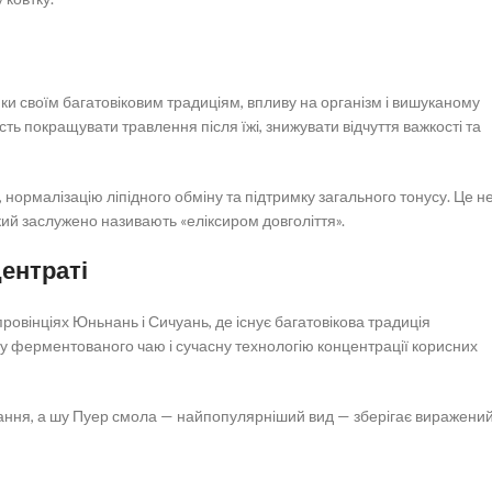
ки своїм багатовіковим традиціям, впливу на організм і вишуканому
сть покращувати травлення після їжі, знижувати відчуття важкості та
, нормалізацію ліпідного обміну та підтримку загального тонусу. Це н
ий заслужено називають «еліксиром довголіття».
ентраті
ровінціях Юньнань і Сичуань, де існує багатовікова традиція
у ферментованого чаю і сучасну технологію концентрації корисних
ання, а шу Пуер смола — найпопулярніший вид — зберігає виражений