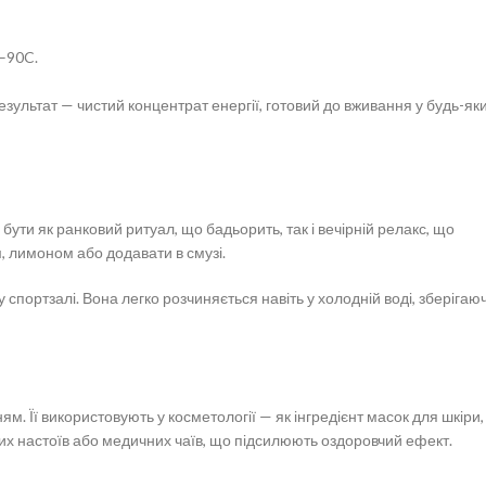
–90C.
езультат — чистий концентрат енергії, готовий до вживання у будь-як
ути як ранковий ритуал, що бадьорить, так і вечірній релакс, що
 лимоном або додавати в смузі.
 спортзалі. Вона легко розчиняється навіть у холодній воді, зберігаю
Її використовують у косметології — як інгредієнт масок для шкіри,
них настоїв або медичних чаїв, що підсилюють оздоровчий ефект.