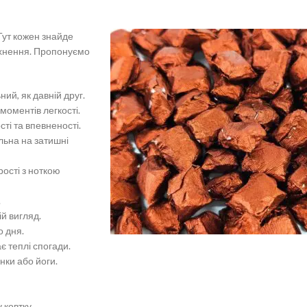
 Тут кожен знайде
атхнення. Пропонуємо
ий, як давній друг.
моментів легкості.
ті та впевненості.
льна на затишні
ості з ноткою
.
ій вигляд.
о дня.
 теплі спогади.
нки або йоги.
 ковтку.