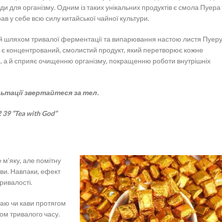
ди для організму. Одним із таких унікальних продуктів є смола Пуера
ав у себе всю силу китайської чайної культури.
ний шляхом тривалої ферментації та випарювання настою листя Пуеру
ом є концентрований, смолистий продукт, який перетворює кожне
, а й сприяє очищенню організму, покращенню роботи внутрішніх
ьтації звертайтеся за тел.
2 39 “Tea with God”
 м’яку, але помітну
ави. Навпаки, ефект
ривалості.
чаю чи кави протягом
ом тривалого часу.