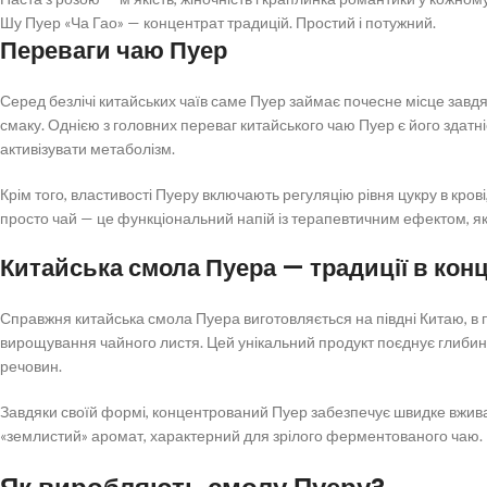
Шу Пуер «Ча Гао» — концентрат традицій. Простий і потужний.
Переваги чаю Пуер
Серед безлічі китайських чаїв саме Пуер займає почесне місце завдя
смаку. Однією з головних переваг китайського чаю Пуер є його здатні
активізувати метаболізм.
Крім того, властивості Пуеру включають регуляцію рівня цукру в крові
просто чай — це функціональний напій із терапевтичним ефектом, як
Китайська смола Пуера — традиції в конц
Справжня китайська смола Пуера виготовляється на півдні Китаю, в п
вирощування чайного листя. Цей унікальний продукт поєднує глибин
речовин.
Завдяки своїй формі, концентрований Пуер забезпечує швидке вжив
«землистий» аромат, характерний для зрілого ферментованого чаю.