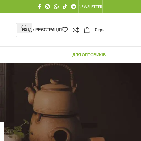
NEWSLETTER
ВХІД / РЕЄСТРАЦІЯ
0
грн.
ДЛЯ ОПТОВИКІВ
ОСТАННІ ПОВІДОМЛЕННЯ
Як Заварювати Китайський
Чай: Вичерпний гід від
чайного майстра для
розкриття 100% смаку та
аромату