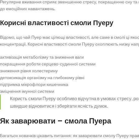
Регулярне вживання сприяє зменшенню стресу, покращенню сну та 
до емоційних навантажень.
Корисні властивості смоли Пуеру
Відомо, що чай Пуер має цілющі властивості, але саме в смолі ці якос
концентрації. Корисні властивості смоли Пуеру охоплюють низку нап
активізація метаболізму та зниження ваги
покращення роботи серцево-судинної системи
зниження рівня холестерину
детоксикація організму на глибокому рівні
підтримка мікрофлори кишечника
зміцнення імунної системи
Користь смоли Пуеру особливо відчутна в умовах стресу, р
швидше відновитися і зберігати ясність думок.
Як заварювати – смола Пуера
Багатьох новачків цікавить питання: як заварювати смолу Пуеру прав