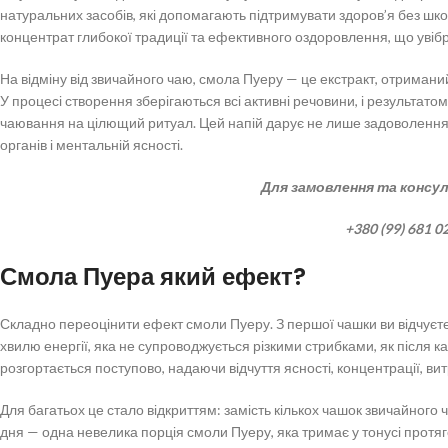
натуральних засобів, які допомагають підтримувати здоров’я без шко
концентрат глибокої традиції та ефективного оздоровлення, що увібр
На відміну від звичайного чаю, смола Пуеру — це екстракт, отрима
У процесі створення зберігаються всі активні речовини, і результат
чаювання на цілющий ритуал. Цей напій дарує не лише задоволення
органів і ментальній ясності.
Для замовлення та консул
+380 (99) 681 0
Смола Пуера який ефект?
Складно переоцінити ефект смоли Пуеру. З першої чашки ви відчуєте
хвилю енергії, яка не супроводжується різкими стрибками, як після к
розгортається поступово, надаючи відчуття ясності, концентрації, вит
Для багатьох це стало відкриттям: замість кількох чашок звичайного 
дня — одна невелика порція смоли Пуеру, яка тримає у тонусі протяг