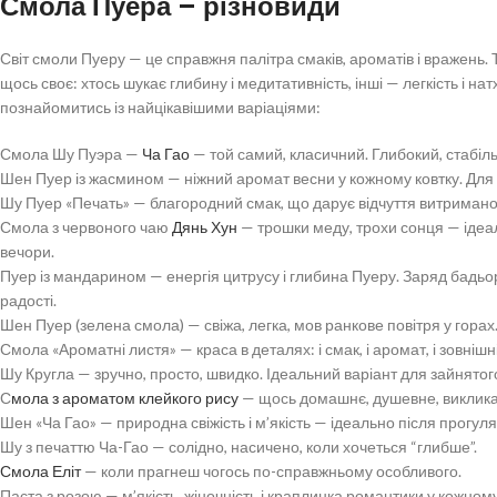
Смола Пуера – різновиди
​​Світ смоли Пуеру — це справжня палітра смаків, ароматів і вражень.
щось своє: хтось шукає глибину і медитативність, інші — легкість і н
познайомитись із найцікавішими варіаціями:
Смола Шу Пуэра —
Ча Гао
— той самий, класичний. Глибокий, стабільн
Шен Пуер із жасмином — ніжний аромат весни у кожному ковтку. Для 
Шу Пуер «Печать» — благородний смак, що дарує відчуття витриманос
Смола з червоного чаю
Дянь Хун
— трошки меду, трохи сонця — ідеа
вечори.
Пуер із мандарином — енергія цитрусу і глибина Пуеру. Заряд бадьор
радості.
Шен Пуер (зелена смола) — свіжа, легка, мов ранкове повітря у горах
Смола «Ароматні листя» — краса в деталях: і смак, і аромат, і зовнішн
Шу Кругла — зручно, просто, швидко. Ідеальний варіант для зайнятог
С
мола з ароматом клейкого рису
— щось домашнє, душевне, викликає
Шен «Ча Гао» — природна свіжість і м’якість — ідеально після прогуля
Шу з печаттю Ча-Гао — солідно, насичено, коли хочеться “глибше”.
Смола Еліт
— коли прагнеш чогось по-справжньому особливого.
Паста з розою — м’якість, жіночність і краплинка романтики у кожному