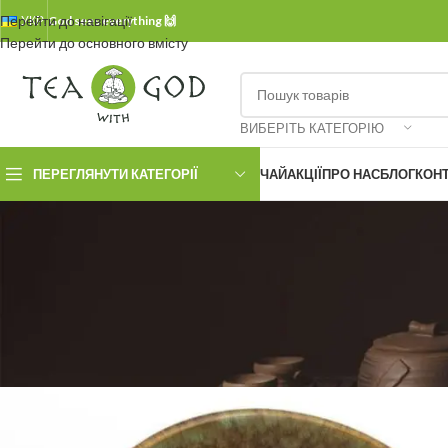
Перейти до навігації
УКР.
God sees everything 🙌
Перейти до основного вмісту
ВИБЕРІТЬ КАТЕГОРІЮ
ПЕРЕГЛЯНУТИ КАТЕГОРІЇ
ЧАЙ
АКЦІЇ
ПРО НАС
БЛОГ
КОН
БЕЗ 
Смола
Опубліковано
Любовь