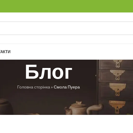
ТАКТИ
Блог
Головна сторінка
»
Смола Пуера
РУБРИКИ
 Пуера
 Троян
Увімкнено 22.03.2025