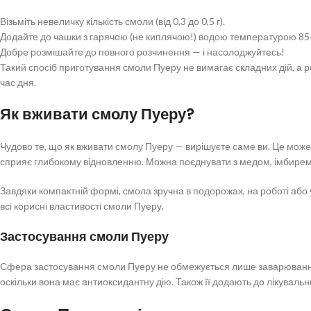
Візьміть невеличку кількість смоли (від 0,3 до 0,5 г).
Додайте до чашки з гарячою (не киплячою!) водою температурою 85
Добре розмішайте до повного розчинення — і насолоджуйтесь!
Такий спосіб приготування смоли Пуеру не вимагає складних дій, а р
час дня.
Як вживати смолу Пуеру?
Чудово те, що як вживати смолу Пуеру — вирішуєте саме ви. Це може б
сприяє глибокому відновленню. Можна поєднувати з медом, імбирем,
Завдяки компактній формі, смола зручна в подорожах, на роботі або у
всі корисні властивості смоли Пуеру.
Застосування смоли Пуеру
Сфера застосування смоли Пуеру не обмежується лише заварюванням. 
оскільки вона має антиоксидантну дію. Також її додають до лікуваль