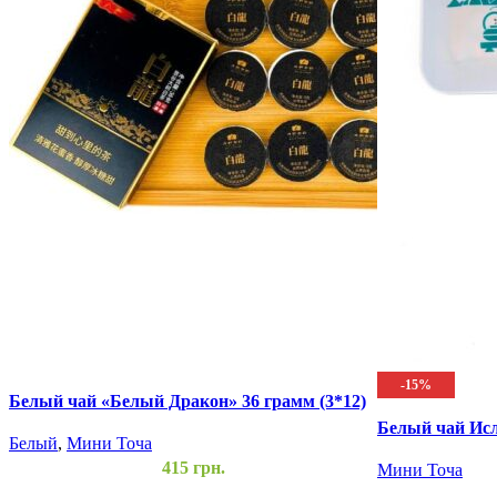
-15%
Белый чай «Белый Дракон» 36 грамм (3*12)
Белый чай Исл
Белый
,
Мини Точа
415
грн.
Мини Точа