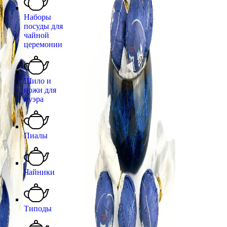
Наборы
посуды для
чайной
церемонии
Шило и
ножи для
пуэра
Пиалы
Чайники
Типоды