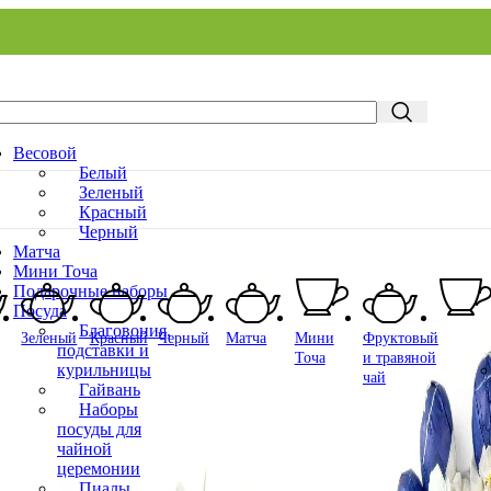
Весовой
Белый
Зеленый
Красный
Черный
Матча
Мини Точа
Подарочные наборы
Посуда
Благовония,
Зеленый
Красный
Черный
Матча
Мини
Фруктовый
подставки и
Точа
и травяной
курильницы
чай
Гайвань
Наборы
посуды для
чайной
церемонии
Пиалы