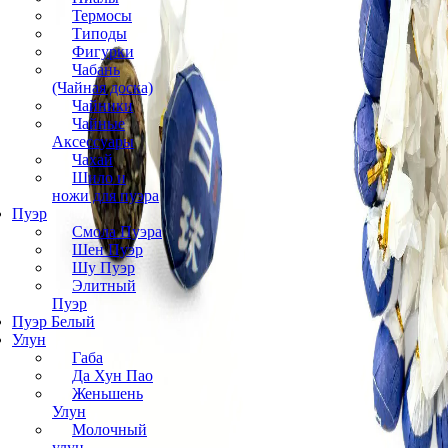
Термосы
Типоды
Фигурки
Чабань
(Чайная доска)
Чайники
Чайные
Аксессуары
Чахай
Шило и
ножи для пуэра
Пуэр
Смола Пуэра
Шен Пуэр
Шу Пуэр
Элитный
Пуэр
Пуэр Белый
Улун
Габа
Да Хун Пао
Женьшень
Улун
Молочный
улун