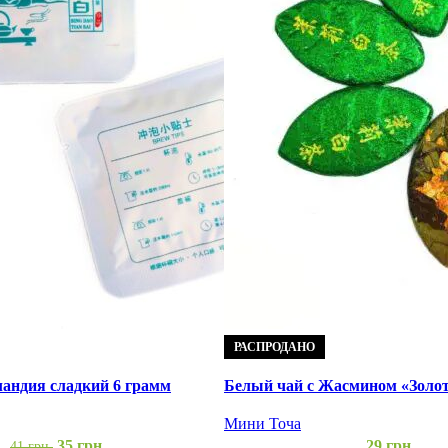
РАСПРОДАНО
андия сладкий 6 грамм
Белый чай с Жасмином «Золото
Мини Точа
35
грн.
29
грн.
41
грн.