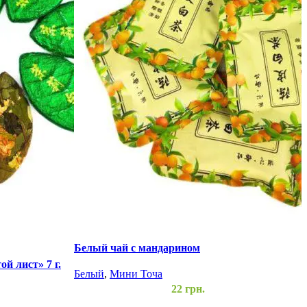
Белый чай с мандарином
К
й лист» 7 г.
Белый
,
Мини Точа
22
грн.