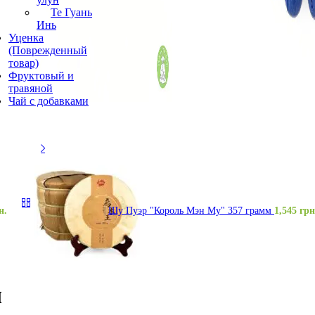
Те Гуань
Инь
Уценка
(Поврежденный
товар)
Фруктовый и
травяной
Чай с добавками
н.
Шу Пуэр "Король Мэн Му" 357 грамм
1,545
грн
м