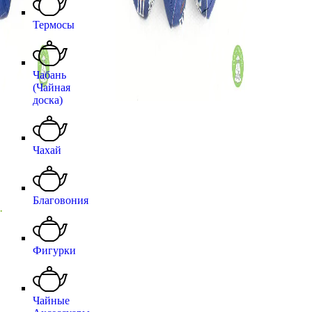
Термосы
Чабань
(Чайная
доска)
Чахай
Благовония
.
Фигурки
Чайные