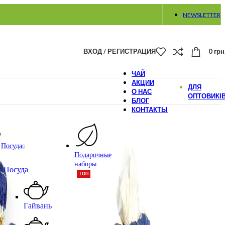
NEWSLETTER
ВХОД / РЕГИСТРАЦИЯ
0
грн
ЧАЙ
АКЦИИ
ДЛЯ
О НАС
ОПТОВИКІ
БЛОГ
КОНТАКТЫ
Посуда
Подарочные
наборы
Посуда
ТОП
Гайвань