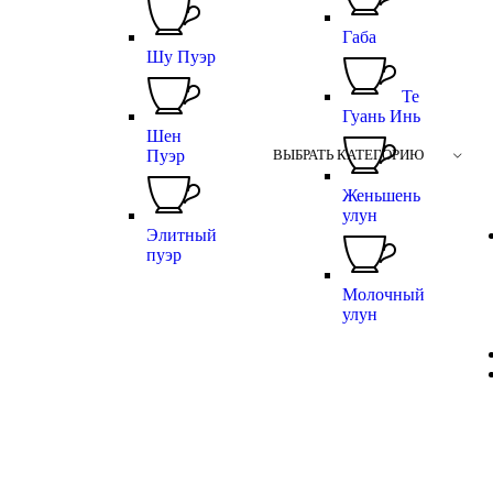
Габа
Шу Пуэр
Те
Гуань Инь
Шен
Пуэр
ВЫБРАТЬ КАТЕГОРИЮ
Женьшень
улун
Элитный
пуэр
Молочный
улун