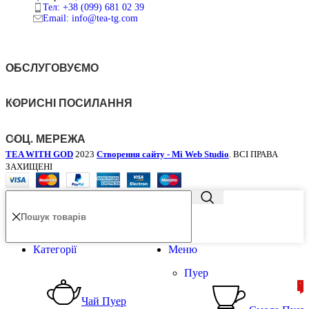
Тел: +38 (099) 681 02 39
Email: info@tea-tg.com
ОБСЛУГОВУЄМО
КОРИСНІ ПОСИЛАННЯ
СОЦ. МЕРЕЖА
TEA WITH GOD
2023
Створення сайту - Mi Web Studio
. ВСІ ПРАВА
ЗАХИЩЕНІ
Категорії
Меню
Пуер
ТО
Т
Чай Пуер