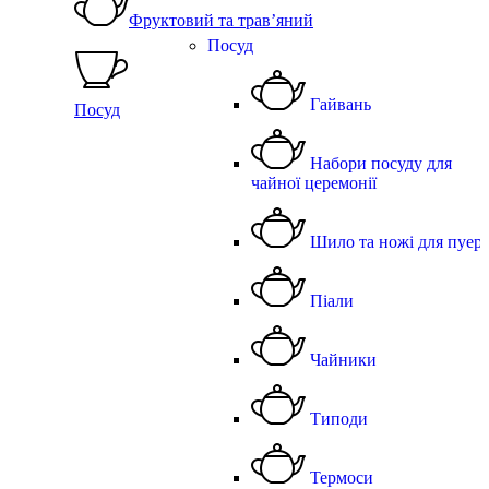
Фруктовий та трав’яний
Посуд
Гайвань
Посуд
Набори посуду для
чайної церемонії
Шило та ножі для пуер
Піали
Чайники
Типоди
Термоси