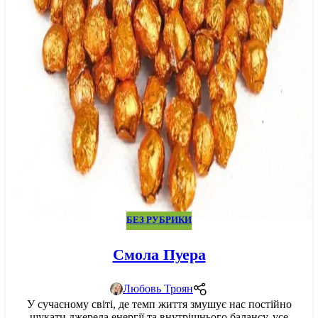
БЕЗ РУБРИКИ
Смола Пуера
Любовь Троян
У сучасному світі, де темп життя змушує нас постійно
шукати джерела енергії та внутрішнього балансу, усе