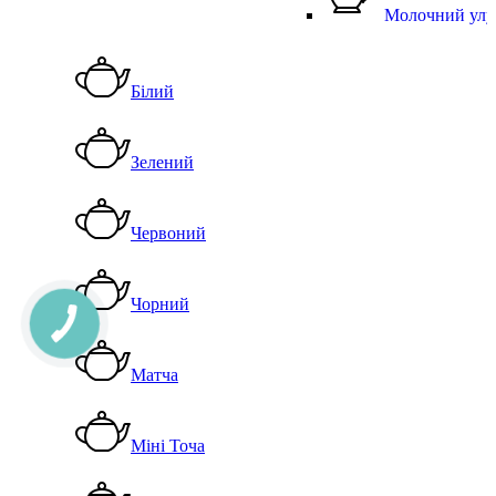
Молочний улу
Білий
Зелений
Червоний
Чорний
Матча
Міні Точа