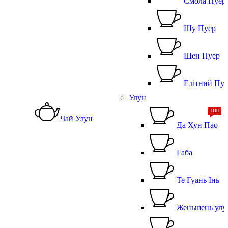
Смола Пуер
Шу Пуер
Шен Пуер
Елітний Пуе
Улун
ТОП
Чай Улун
Да Хун Пао
Габа
Те Гуань Інь
Женьшень улу