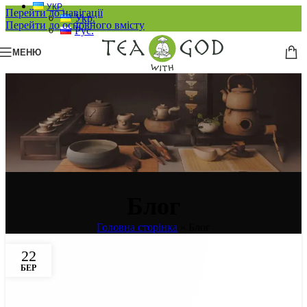
УКР.
Перейти до навігації
Укр.
Перейти до основного вмісту
Рус.
МЕНЮ
Блог
Головна сторінка
»
Блог
22
БЕР