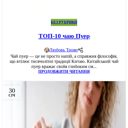
БЕЗ РУБРИКИ
ТОП-10 чаю Пуер
Любовь Троян
Чай пуер — це не просто напій, а справжня філософія,
що втілює тисячолітні традиції Китаю. Китайський чай
пуер вражає своїм глибоким см...
ПРОДОВЖИТИ ЧИТАННЯ
30
СІЧ