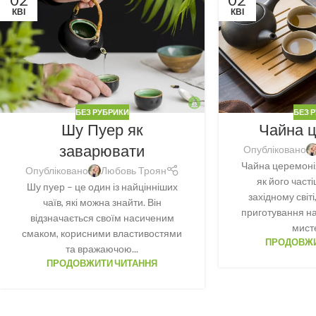
КВІ
КВІ
БЕЗ РУБРИКИ
БЕЗ 
Шу Пуер як
Чайна 
заварювати
Опубліковано
Чайна церемонія
Опубліковано
Любовь Троян
як його част
Шу пуер – це один із найцінніших
західному світ
чаїв, які можна знайти. Він
приготування н
відзначається своїм насиченим
мисте
смаком, корисними властивостями
ПРОДОВЖИ
та вражаючою...
ПРОДОВЖИТИ ЧИТАННЯ