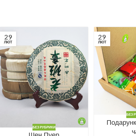
29
29
ЛЮТ
ЛЮТ
БЕЗ 
Подарунк
БЕЗ РУБРИКИ
ч
Шен Пуер