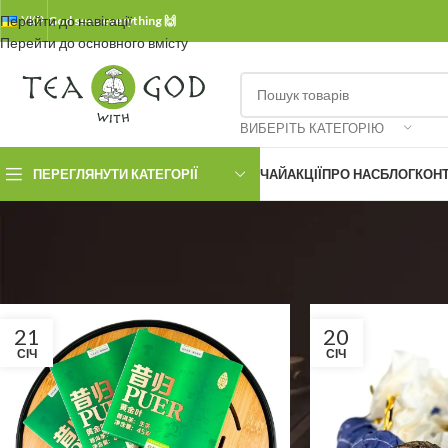
Перейти до навігації
УКР.
God sees everything 🙌
Перейти до основного вмісту
ВИБЕРІТЬ КАТЕГОРІЮ
ПЕРЕГЛЯНУТИ КАТЕГОРІЇ
ЧАЙ
АКЦІЇ
ПРО НАС
БЛОГ
КОН
21
20
СІЧ
СІЧ