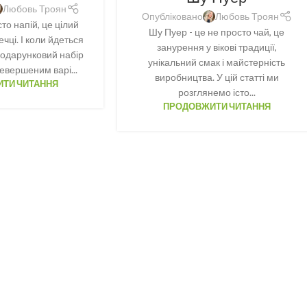
Любовь Троян
Опубліковано
Любовь Троян
сто напій, це цілий
Шу Пуер - це не просто чай, це
ечці. І коли йдеться
занурення у вікові традиції,
подарунковий набір
унікальний смак і майстерність
евершеним варі...
виробництва. У цій статті ми
ТИ ЧИТАННЯ
розглянемо істо...
ПРОДОВЖИТИ ЧИТАННЯ