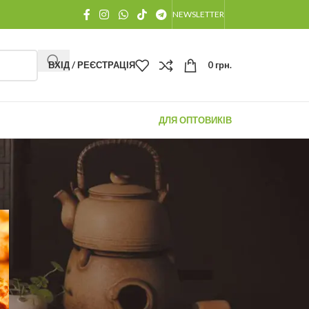
NEWSLETTER
ВХІД / РЕЄСТРАЦІЯ
0
грн.
ДЛЯ ОПТОВИКІВ
ОСТАННІ ПОВІДОМЛЕННЯ
Як Заварювати Китайський
Чай: Вичерпний гід від
чайного майстра для
розкриття 100% смаку та
аромату