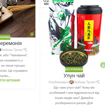
КВІ
РУБРИКИ
церемонія
Любовь Троян
, або "Чаювання",
іше називають у
і, не лише процес
БЕЗ РУБРИКИ
апою. Це справжнє
Улун чай
цтво,...
ТИ ЧИТАННЯ
Опубліковано
Любовь Троян
Що таке улун чай? Чому він
особливий і чим відрізняється від
інших видів чаю? Давайте
розберемося разом. Для