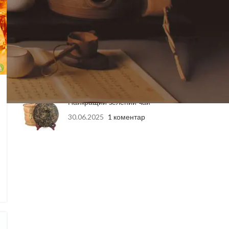
04.06.2026
1 коментар
Подарункові Набори
Елітного Китайського Чаю:
Ідеальний Вибір для
Здоров’я та Насолоди
27.10.2025
1 коментар
Найкращий зелений чай
30.06.2025
1 коментар