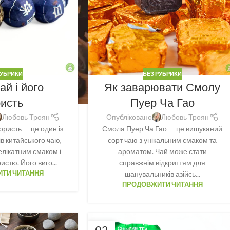
РУБРИКИ
БЕЗ РУБРИКИ
ай і його
Як заварювати Смолу
ристь
Пуер Ча Гао
Любовь Троян
Опубліковано
Любовь Троян
користь — це один із
Смола Пуер Ча Гао — це вишуканий
в китайського чаю,
сорт чаю з унікальним смаком та
елікатним смаком і
ароматом. Чай може стати
стю. Його виго...
справжнім відкриттям для
ТИ ЧИТАННЯ
шанувальників азійсь...
ПРОДОВЖИТИ ЧИТАННЯ
02