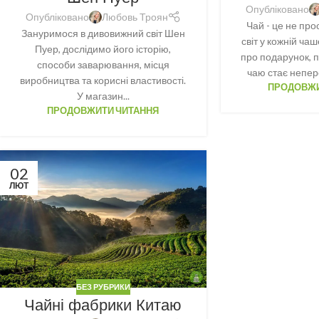
Опубліковано
Опубліковано
Любовь Троян
Чай - це не про
Зануримося в дивовижний світ Шен
світ у кожній чаш
Пуер, дослідимо його історію,
про подарунок, 
способи заварювання, місця
чаю стає непер
виробництва та корисні властивості.
ПРОДОВЖИ
У магазин...
ПРОДОВЖИТИ ЧИТАННЯ
02
ЛЮТ
БЕЗ РУБРИКИ
Чайні фабрики Китаю