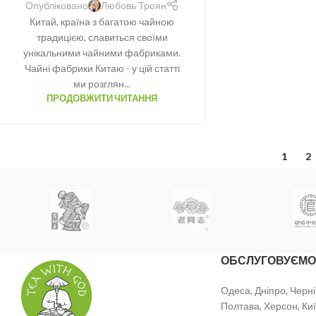
Опубліковано
Любовь Троян
Китай, країна з багатою чайною
традицією, славиться своїми
унікальними чайними фабриками.
Чайні фабрики Китаю - у цій статті
ми розглян...
ПРОДОВЖИТИ ЧИТАННЯ
1
2
ОБСЛУГОВУЄМО
Одеса, Дніпро, Черні
Полтава, Херсон, Киї