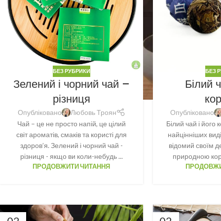
БЕЗ РУБРИКИ
БЕЗ 
Зелений і чорний чай –
Білий ч
різниця
ко
Опубліковано
Любовь Троян
Опубліковано
Чай – це не просто напій, це цілий
Білий чай і його 
світ ароматів, смаків та користі для
найцінніших виді
здоров’я. Зелений і чорний чай -
відомий своїм д
різниця - якщо ви коли-небудь ...
природною кори
ПРОДОВЖИТИ ЧИТАННЯ
ПРОДОВЖИ
02
02